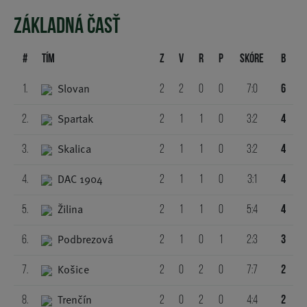
ZÁKLADNÁ ČASŤ
#
Tím
Z
V
R
P
Skóre
B
Slovan
1.
2
2
0
0
7:0
6
Spartak
2.
2
1
1
0
3:2
4
Skalica
3.
2
1
1
0
3:2
4
DAC 1904
4.
2
1
1
0
3:1
4
Žilina
5.
2
1
1
0
5:4
4
Podbrezová
6.
2
1
0
1
2:3
3
Košice
7.
2
0
2
0
7:7
2
Trenčín
8.
2
0
2
0
4:4
2