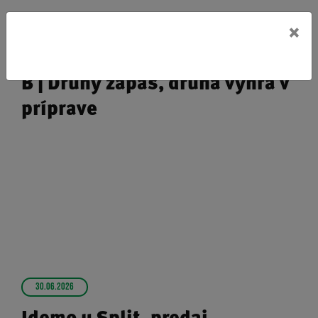
×
08.07.2026
B | Druhý zápas, druhá výhra v
príprave
30.06.2026
Idemo u Split, predaj