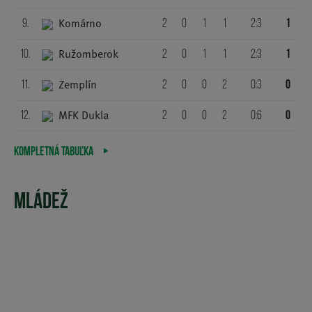
Komárno
9.
2
0
1
1
2:3
1
Ružomberok
10.
2
0
1
1
2:3
1
Zemplín
11.
2
0
0
2
0:3
0
MFK Dukla
12.
2
0
0
2
0:6
0
KOMPLETNÁ TABUĽKA
MLÁDEŽ