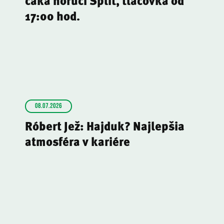
čaká horúci Split, tlačovka od
17:00 hod.
08.07.2026
Róbert Jež: Hajduk? Najlepšia
atmosféra v kariére