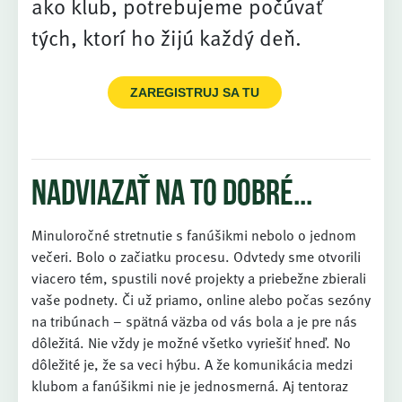
ako klub, potrebujeme počúvať
tých, ktorí ho žijú každý deň.
ZAREGISTRUJ SA TU
Nadviazať na to dobré...
Minuloročné stretnutie s fanúšikmi nebolo o jednom
večeri. Bolo o začiatku procesu. Odvtedy sme otvorili
viacero tém, spustili nové projekty a priebežne zbierali
vaše podnety. Či už priamo, online alebo počas sezóny
na tribúnach – spätná väzba od vás bola a je pre nás
dôležitá. Nie vždy je možné všetko vyriešiť hneď. No
dôležité je, že sa veci hýbu. A že komunikácia medzi
klubom a fanúšikmi nie je jednosmerná. Aj tentoraz