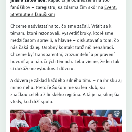
júna o 18:00 hod.
Kapacita je obmedzená na 100
fanúšikov – zaregistruj sa zdarma čím skôr na
Event:
Stretnutie s fanúšikmi
Chceme nadviazať na to, čo sme začali. Vrátiť sa k
témam, ktoré rezonovali, vysvetliť kroky, ktoré sme
medzičasom spravili, a hlavne – diskutovať o tom, čo
nás čaká ďalej. Osobný kontakt totiž nič nenahradí.
Chceme byť transparentní, zrozumiteľní a pripravení
hovoriť aj o náročných témach. Lebo vieme, že len tak
si dokážeme vybudovať dôveru.
A dôvera je základ každého silného tímu – na ihrisku aj
mimo neho. Pretože Šošoni nie sú len klub, sú
značkou celého žilinského regióna. A tá je najsilnejšia
vtedy, keď drží spolu.