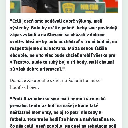
"Celú jeseň sme podávali dobré výkony, mali
výsledky. Bolo by určite pekné, keby sme posledný
zápas zvládli a na Slovane sa ukázali v dobrom
svetle. Ideálne by bolo odchádzať s tromi bodmi, no
rešpektujeme silu Slovana. Má za sebou ťažšie
obdobie, no o to viac bude chcieť urobiť všetko pre
víťazstvo. Bude to tuhý boj o tri body. Naši chalani
sú však dobre pripravení."
Domáce zakopnutie škrie, no Šošoni ho museli
hodiť za hlavu.
"Proti Ružomberku sme mali hernú i streleckú
prevahu, tentoraz boli na našej strane také
nešťastné momenty, no aj to patrí niekedy k
futbalu. Toto treba hodiť za hlavu a nadviazať na to,
čo nás celú jeseň zdobilo. Na duel na Tehelnom poli