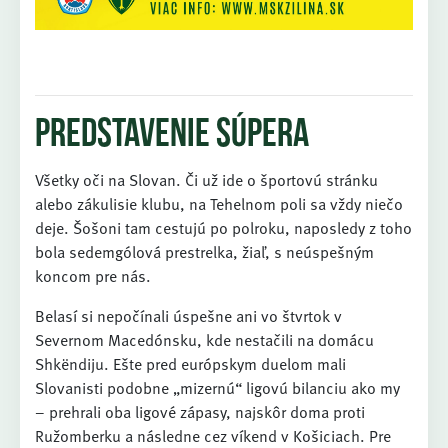
Predstavenie súpera
Všetky oči na Slovan. Či už ide o športovú stránku
alebo zákulisie klubu, na Tehelnom poli sa vždy niečo
deje. Šošoni tam cestujú po polroku, naposledy z toho
bola sedemgólová prestrelka, žiaľ, s neúspešným
koncom pre nás.
Belasí si nepočínali úspešne ani vo štvrtok v
Severnom Macedónsku, kde nestačili na domácu
Shkëndiju. Ešte pred európskym duelom mali
Slovanisti podobne „mizernú“ ligovú bilanciu ako my
– prehrali oba ligové zápasy, najskôr doma proti
Ružomberku a následne cez víkend v Košiciach. Pre