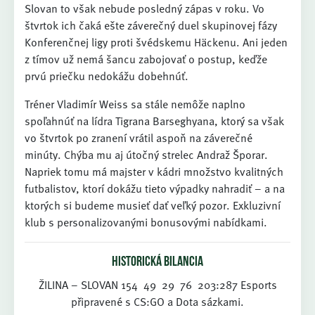
Slovan to však nebude posledný zápas v roku. Vo
štvrtok ich čaká ešte záverečný duel skupinovej fázy
Konferenčnej ligy proti švédskemu Häckenu. Ani jeden
z tímov už nemá šancu zabojovať o postup, keďže
prvú priečku nedokážu dobehnúť.
Tréner Vladimír Weiss sa stále nemôže naplno
spoľahnúť na lídra Tigrana Barseghyana, ktorý sa však
vo štvrtok po zranení vrátil aspoň na záverečné
minúty. Chýba mu aj útočný strelec Andraž Šporar.
Napriek tomu má majster v kádri množstvo kvalitných
futbalistov, ktorí dokážu tieto výpadky nahradiť – a na
ktorých si budeme musieť dať veľký pozor. Exkluzivní
klub s personalizovanými bonusovými nabídkami.
Historická bilancia
ŽILINA – SLOVAN 154 49 29 76 203:287 Esports
připravené s CS:GO a Dota sázkami.