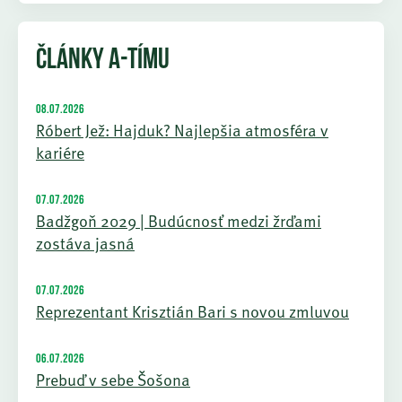
ČLÁNKY A-TÍMU
08.07.2026
Róbert Jež: Hajduk? Najlepšia atmosféra v
kariére
07.07.2026
Badžgoň 2029 | Budúcnosť medzi žrďami
zostáva jasná
07.07.2026
Reprezentant Krisztián Bari s novou zmluvou
06.07.2026
Prebuď v sebe Šošona