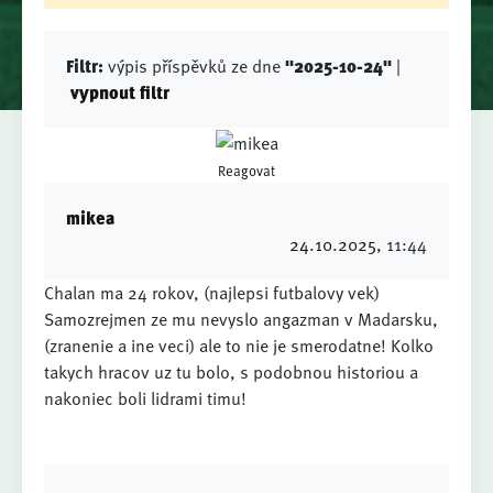
Filtr:
výpis příspěvků ze dne
"2025-10-24"
|
vypnout filtr
Reagovat
mikea
24.10.2025
, 11:44
Chalan ma 24 rokov, (najlepsi futbalovy vek)
Samozrejmen ze mu nevyslo angazman v Madarsku,
(zranenie a ine veci) ale to nie je smerodatne! Kolko
takych hracov uz tu bolo, s podobnou historiou a
nakoniec boli lidrami timu!