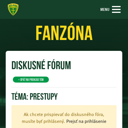
MENU
Fanzóna
Diskusné fórum
< späť na prehľad tém
Téma:
Prestupy
Ak chcete prispievať do diskusného fóra,
musíte byť prihlásený.
Prejsť na prihlásenie