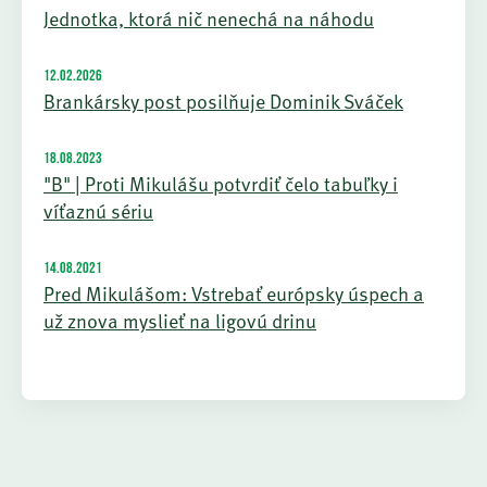
Jednotka, ktorá nič nenechá na náhodu
12.02.2026
Brankársky post posilňuje Dominik Sváček
18.08.2023
"B" | Proti Mikulášu potvrdiť čelo tabuľky i
víťaznú sériu
14.08.2021
Pred Mikulášom: Vstrebať európsky úspech a
už znova myslieť na ligovú drinu