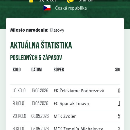
Česká republika
Miesto narodenia:
Klatovy
AKTUÁLNA ŠTATISTIKA
POSLEDNÝCH 5 ZÁPASOV
Kolo
Dátum
Súper
Skóre
FK Železiarne Podbrezová
10. kolo
16.05.2026
0:2
FC Spartak Trnava
9. kolo
10.05.2026
1:0
MFK Zvolen
29. kolo
08.05.2026
5:2
MFK Zemplín Michalovce
8. kolo
05.05.2026
3:2