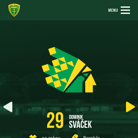
MENU
29
Dominik
Sváček
29 rokov
Brankár