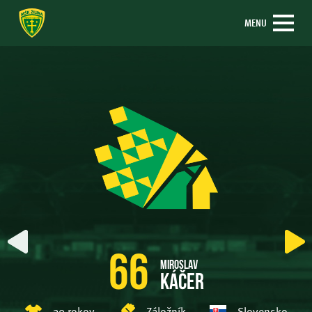
MENU
66
Miroslav
Káčer
30 rokov
Záložník
Slovensko