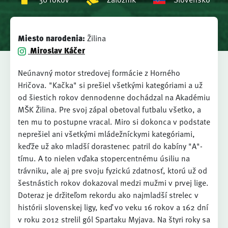
Miesto narodenia:
Žilina
Miroslav Káčer
Neúnavný motor stredovej formácie z Horného
Hričova. "Kačka" si prešiel všetkými kategóriami a už
od šiestich rokov dennodenne dochádzal na Akadémiu
MŠK Žilina. Pre svoj zápal obetoval futbalu všetko, a
ten mu to postupne vracal. Miro si dokonca v podstate
neprešiel ani všetkými mládežníckymi kategóriami,
keďže už ako mladší dorastenec patril do kabíny "A"-
tímu. A to nielen vďaka stopercentnému úsiliu na
trávniku, ale aj pre svoju fyzickú zdatnosť, ktorú už od
šestnástich rokov dokazoval medzi mužmi v prvej lige.
Doteraz je držiteľom rekordu ako najmladší strelec v
histórii slovenskej ligy, keď vo veku 16 rokov a 162 dní
v roku 2012 strelil gól Spartaku Myjava. Na štyri roky sa