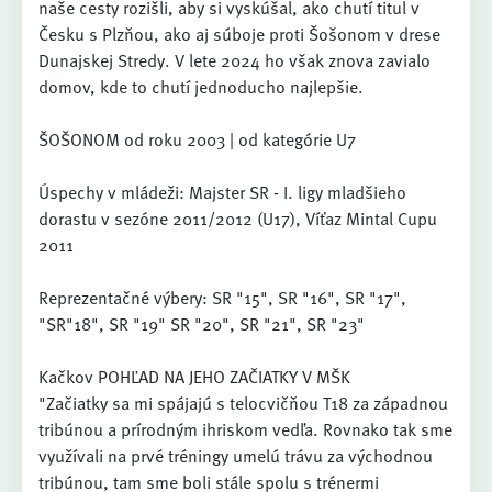
naše cesty rozišli, aby si vyskúšal, ako chutí titul v
Česku s Plzňou, ako aj súboje proti Šošonom v drese
Dunajskej Stredy. V lete 2024 ho však znova zavialo
domov, kde to chutí jednoducho najlepšie.
ŠOŠONOM od roku 2003 | od kategórie U7
Úspechy v mládeži: Majster SR - I. ligy mladšieho
dorastu v sezóne 2011/2012 (U17), Víťaz Mintal Cupu
2011
Reprezentačné výbery: SR "15", SR "16", SR "17",
"SR"18", SR "19" SR "20", SR "21", SR "23"
Kačkov POHĽAD NA JEHO ZAČIATKY V MŠK
"Začiatky sa mi spájajú s telocvičňou T18 za západnou
tribúnou a prírodným ihriskom vedľa. Rovnako tak sme
využívali na prvé tréningy umelú trávu za východnou
tribúnou, tam sme boli stále spolu s trénermi