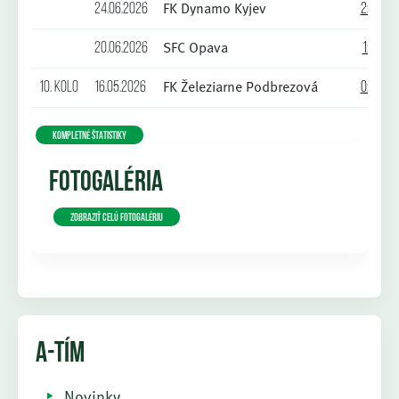
FK Dynamo Kyjev
24.06.2026
2:0
SFC Opava
20.06.2026
1:1
FK Železiarne Podbrezová
10. kolo
16.05.2026
0:2
KOMPLETNÉ ŠTATISTIKY
FOTOGALÉRIA
Zobraziť celú fotogalériu
A-TÍM
Novinky