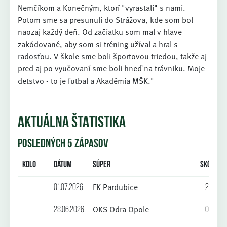
Nemčíkom a Konečným, ktorí "vyrastali" s nami.
Potom sme sa presunuli do Strážova, kde som bol
naozaj každý deň. Od začiatku som mal v hlave
zakódované, aby som si tréning užíval a hral s
radosťou. V škole sme boli športovou triedou, takže aj
pred aj po vyučovaní sme boli hneď na trávniku. Moje
detstvo - to je futbal a Akadémia MŠK."
AKTUÁLNA ŠTATISTIKA
POSLEDNÝCH 5 ZÁPASOV
Kolo
Dátum
Súper
Skóre
FK Pardubice
01.07.2026
2:2
OKS Odra Opole
28.06.2026
0:0