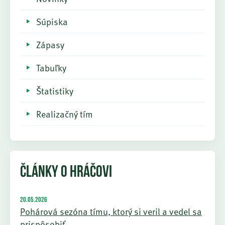
Súpiska
Zápasy
Tabuľky
Štatistiky
Realizačný tím
ČLÁNKY O HRÁČOVI
20.05.2026
Pohárová sezóna tímu, ktorý si veril a vedel sa
prispôsobiť