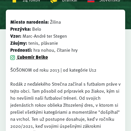
Miesto narodenia:
Žilina
Prezývka:
Belo
Vzor:
Marc-André ter Stegen
Záujmy:
tenis, plávanie
Prednosti:
hra nohou, čítanie hry
Ľubomír Belko
ŠOŠONOM od roku 2013 | od kategórie U12
Rodák z neďalekého Strečna začínal s futbalom práve v
tejto obci. Tam pôsobil od prípraviek po žiakov, kým si
ho nevšimli naši futbaloví tréneri. Od svojich
jedenástich rokov oblieka žltozelený dres, v ktorom si
prešiel všetkými kategóriami a momentálne "došplhal"
na vrchol. Ten už postupne dosahuje, keď v ročníku
2020/2021, keď svojimi úspešnými zákrokmi