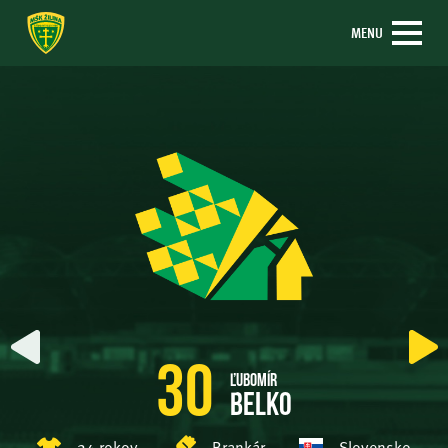
MENU
30
Ľubomír
Belko
24 rokov
Brankár
Slovensko