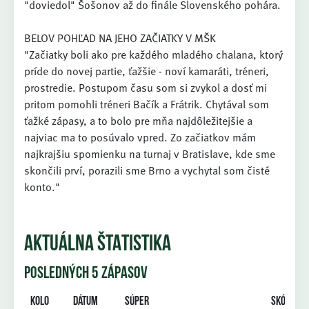
"doviedol" Šošonov až do finále Slovenského pohára.
BELOV POHĽAD NA JEHO ZAČIATKY V MŠK
"Začiatky boli ako pre každého mladého chalana, ktorý
príde do novej partie, ťažšie - noví kamaráti, tréneri,
prostredie. Postupom času som si zvykol a dosť mi
pritom pomohli tréneri Bačík a Frátrik. Chytával som
ťažké zápasy, a to bolo pre mňa najdôležitejšie a
najviac ma to posúvalo vpred. Zo začiatkov mám
najkrajšiu spomienku na turnaj v Bratislave, kde sme
skončili prví, porazili sme Brno a vychytal som čisté
konto."
AKTUÁLNA ŠTATISTIKA
POSLEDNÝCH 5 ZÁPASOV
Kolo
Dátum
Súper
Skóre