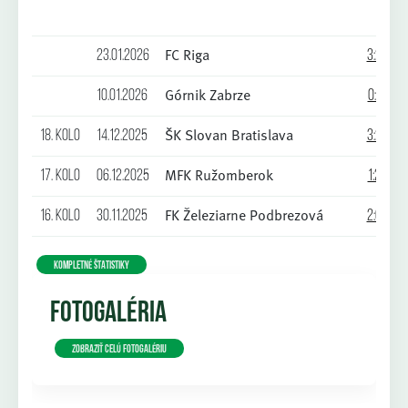
FC Riga
23.01.2026
3:2
Górnik Zabrze
10.01.2026
0:1
ŠK Slovan Bratislava
18. kolo
14.12.2025
3:2
MFK Ružomberok
17. kolo
06.12.2025
1:2
FK Železiarne Podbrezová
16. kolo
30.11.2025
2:0
KOMPLETNÉ ŠTATISTIKY
FOTOGALÉRIA
Zobraziť celú fotogalériu