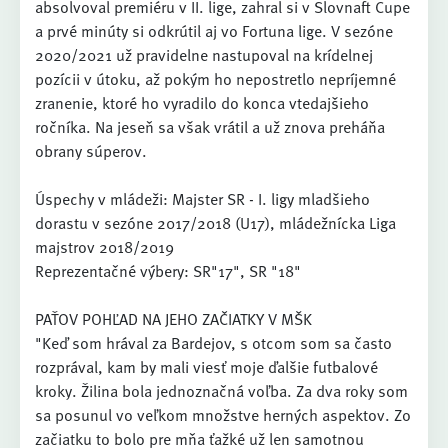
absolvoval premiéru v II. lige, zahral si v Slovnaft Cupe
a prvé minúty si odkrútil aj vo Fortuna lige. V sezóne
2020/2021 už pravidelne nastupoval na krídelnej
pozícii v útoku, až pokým ho nepostretlo nepríjemné
zranenie, ktoré ho vyradilo do konca vtedajšieho
ročníka. Na jeseň sa však vrátil a už znova preháňa
obrany súperov.
Úspechy v mládeži: Majster SR - I. ligy mladšieho
dorastu v sezóne 2017/2018 (U17), mládežnícka Liga
majstrov 2018/2019
Reprezentačné výbery: SR"17", SR "18"
PAŤOV POHĽAD NA JEHO ZAČIATKY V MŠK
"Keď som hrával za Bardejov, s otcom som sa často
rozprával, kam by mali viesť moje ďalšie futbalové
kroky. Žilina bola jednoznačná voľba. Za dva roky som
sa posunul vo veľkom množstve herných aspektov. Zo
začiatku to bolo pre mňa ťažké už len samotnou