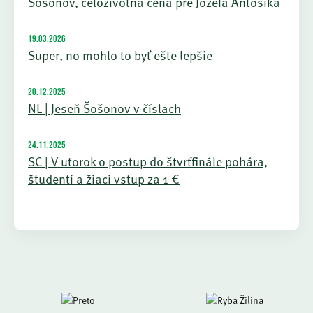
Šošonov, celoživotná cena pre Jozefa Antošíka
19.03.2026
Super, no mohlo to byť ešte lepšie
20.12.2025
NL | Jeseň Šošonov v číslach
24.11.2025
SC | V utorok o postup do štvrťfinále pohára,
študenti a žiaci vstup za 1 €