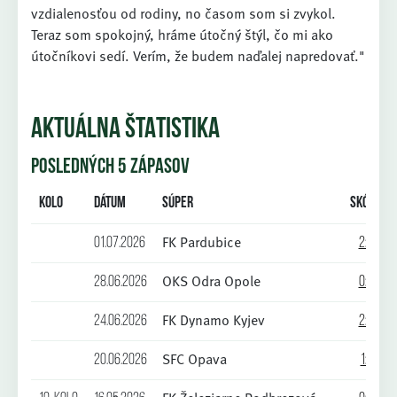
vzdialenosťou od rodiny, no časom som si zvykol.
Teraz som spokojný, hráme útočný štýl, čo mi ako
útočníkovi sedí. Verím, že budem naďalej napredovať."
AKTUÁLNA ŠTATISTIKA
POSLEDNÝCH 5 ZÁPASOV
Kolo
Dátum
Súper
Skóre
FK Pardubice
01.07.2026
2:2
OKS Odra Opole
28.06.2026
0:0
FK Dynamo Kyjev
24.06.2026
2:0
SFC Opava
20.06.2026
1:1