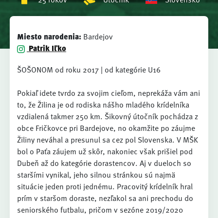
Miesto narodenia:
Bardejov
Patrik Iľko
ŠOŠONOM od roku 2017 | od kategórie U16
Pokiaľ idete tvrdo za svojim cieľom, neprekáža vám ani
to, že Žilina je od rodiska nášho mladého krídelníka
vzdialená takmer 250 km. Šikovný útočník pochádza z
obce Fričkovce pri Bardejove, no okamžite po záujme
Žiliny neváhal a presunul sa cez pol Slovenska. V MŠK
bol o Paťa záujem už skôr, nakoniec však prišiel pod
Dubeň až do kategórie dorastencov. Aj v dueloch so
staršími vynikal, jeho silnou stránkou sú najmä
situácie jeden proti jednému. Pracovitý krídelník hral
prím v staršom doraste, nezľakol sa ani prechodu do
seniorského futbalu, pričom v sezóne 2019/2020