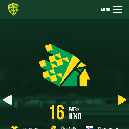
MENU
16
Patrik
Iľko
25 rokov
Útočník
Slovensko