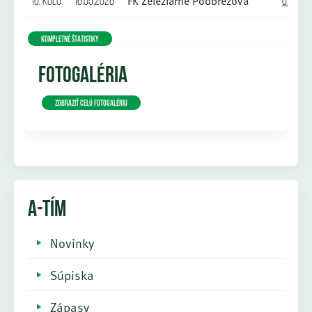
FK Železiarne Podbrezová
10. kolo
16.05.2026
0:2
KOMPLETNÉ ŠTATISTIKY
FOTOGALÉRIA
Zobraziť celú fotogalériu
A-TÍM
Novinky
Súpiska
Zápasy