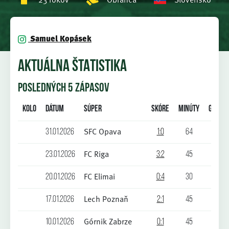
Samuel Kopásek
AKTUÁLNA ŠTATISTIKA
POSLEDNÝCH 5 ZÁPASOV
Kolo
Dátum
Súper
Skóre
Minúty
Góly
SFC Opava
31.01.2026
1:0
64
0
FC Riga
23.01.2026
3:2
45
0
FC Elimai
20.01.2026
0:4
30
0
Lech Poznaň
17.01.2026
2:1
45
0
Górnik Zabrze
10.01.2026
0:1
45
0