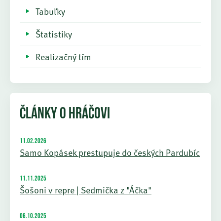
Tabuľky
Štatistiky
Realizačný tím
ČLÁNKY O HRÁČOVI
11.02.2026
Samo Kopásek prestupuje do českých Pardubíc
11.11.2025
Šošoni v repre | Sedmička z "Áčka"
06.10.2025