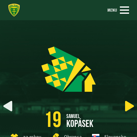
MENU
19
Samuel
Kopásek
23 rokov
Obranca
Slovensko