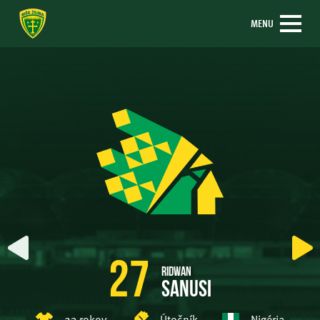
MENU
27
Ridwan
Sanusi
23 rokov
Útočník
Nigéria