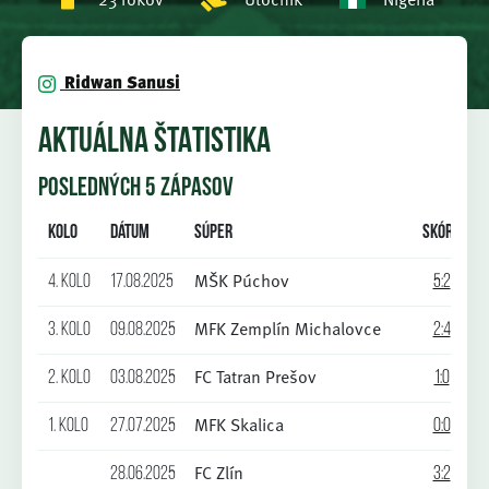
Ridwan Sanusi
AKTUÁLNA ŠTATISTIKA
POSLEDNÝCH 5 ZÁPASOV
Kolo
Dátum
Súper
Skóre
M
MŠK Púchov
4. kolo
17.08.2025
5:2
MFK Zemplín Michalovce
3. kolo
09.08.2025
2:4
FC Tatran Prešov
2. kolo
03.08.2025
1:0
MFK Skalica
1. kolo
27.07.2025
0:0
FC Zlín
28.06.2025
3:2