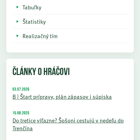
Tabuľky
Štatistiky
Realizačný tím
ČLÁNKY O HRÁČOVI
03.07.2026
B | Štart prípravy, plán zápasov i súpiska
15.08.2025
Do tretice víťazne? Šošoni cestujú v nedeľu do
Trenčína