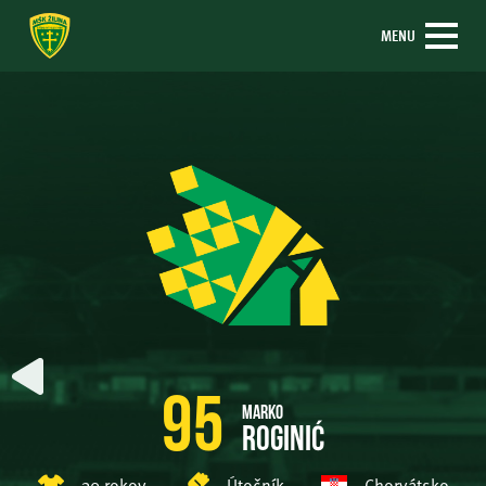
MENU
95
Marko
Roginić
30 rokov
Útočník
Chorvátsko