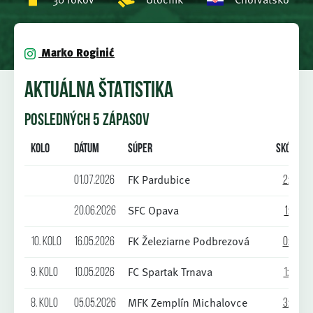
Marko Roginić
AKTUÁLNA ŠTATISTIKA
POSLEDNÝCH 5 ZÁPASOV
Kolo
Dátum
Súper
Skóre
FK Pardubice
01.07.2026
2:2
SFC Opava
20.06.2026
1:1
FK Železiarne Podbrezová
10. kolo
16.05.2026
0:2
FC Spartak Trnava
9. kolo
10.05.2026
1:0
MFK Zemplín Michalovce
8. kolo
05.05.2026
3:2