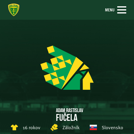
MENU
Adam Rastislav
Fučela
16 rokov
Záložník
Slovensko