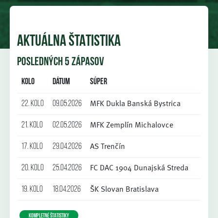
AKTUÁLNA ŠTATISTIKA
POSLEDNÝCH 5 ZÁPASOV
Kolo
Dátum
Súper
Skó
MFK Dukla Banská Bystrica
22. kolo
09.05.2026
0:
MFK Zemplín Michalovce
21. kolo
02.05.2026
4:
AS Trenčín
17. kolo
29.04.2026
3:
FC DAC 1904 Dunajská Streda
20. kolo
25.04.2026
2:
ŠK Slovan Bratislava
19. kolo
18.04.2026
1:
KOMPLETNÉ ŠTATISTIKY