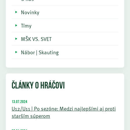
Novinky
Tímy
MŠK VS. SVET
Nábor | Skauting
ČLÁNKY O HRÁČOVI
13.07.2024
U12/U11 | Po sezóne: Medzi najlepšími aj proti
starším súperom