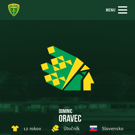
MENU
Dominic
Oravec
12 rokov
Útočník
Slovensko