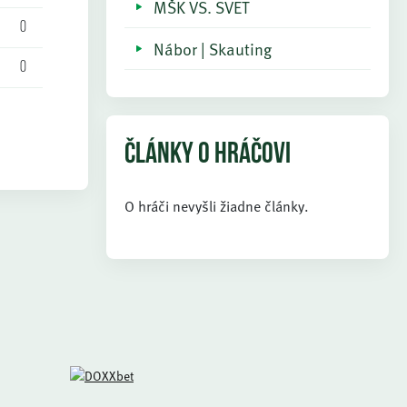
MŠK VS. SVET
0
Nábor | Skauting
0
ČLÁNKY O HRÁČOVI
O hráči nevyšli žiadne články.