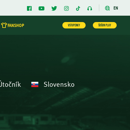
EN
FANSHOP
VSTUPENKY
ŠOŠON PLAY
točník
Slovensko