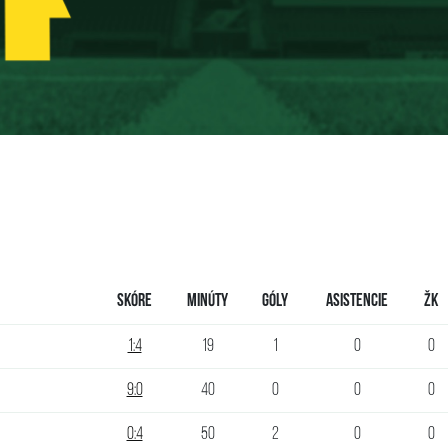
Skóre
Minúty
Góly
Asistencie
ŽK
1:4
19
1
0
0
9:0
40
0
0
0
0:4
50
2
0
0