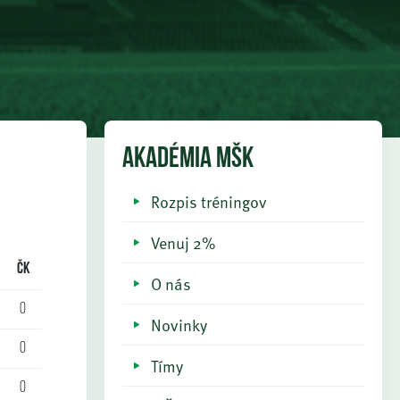
AKADÉMIA MŠK
Rozpis tréningov
Venuj 2%
ČK
O nás
0
Novinky
0
Tímy
0