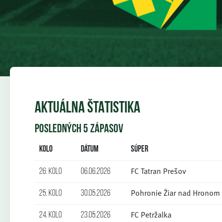
AKTUÁLNA ŠTATISTIKA
POSLEDNÝCH 5 ZÁPASOV
Kolo
Dátum
Súper
FC Tatran Prešov
26. kolo
06.06.2026
Pohronie Žiar nad Hronom
25. kolo
30.05.2026
FC Petržalka
24. kolo
23.05.2026