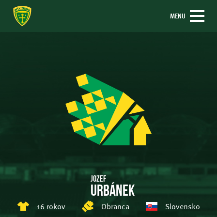
MENU
Jozef
Urbánek
16 rokov
Obranca
Slovensko