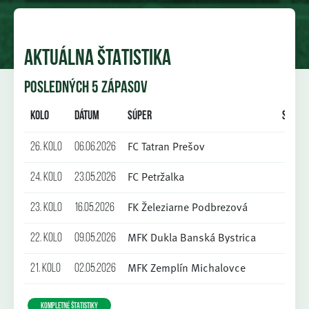
AKTUÁLNA ŠTATISTIKA
POSLEDNÝCH 5 ZÁPASOV
Kolo
Dátum
Súper
Skóre
FC Tatran Prešov
26. kolo
06.06.2026
1:4
FC Petržalka
24. kolo
23.05.2026
0:4
FK Železiarne Podbrezová
23. kolo
16.05.2026
3:0
MFK Dukla Banská Bystrica
22. kolo
09.05.2026
0:1
MFK Zemplín Michalovce
21. kolo
02.05.2026
2:0
KOMPLETNÉ ŠTATISTIKY