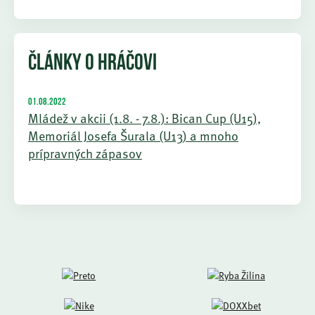
ČLÁNKY O HRÁČOVI
01.08.2022
Mládež v akcii (1.8. - 7.8.): Bican Cup (U15),
Memoriál Josefa Šurala (U13) a mnoho
prípravných zápasov