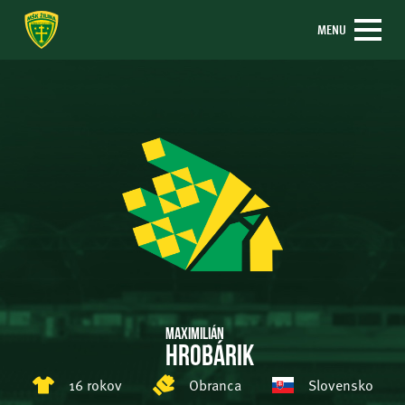
MENU
Maximilián
Hrobárik
16 rokov
Obranca
Slovensko