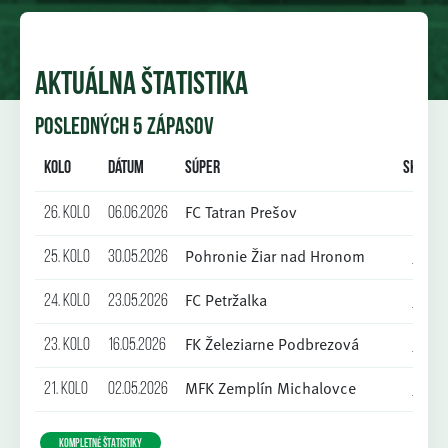
AKTUÁLNA ŠTATISTIKA
POSLEDNÝCH 5 ZÁPASOV
Kolo
Dátum
Súper
Skóre
FC Tatran Prešov
26. kolo
06.06.2026
1:4
Pohronie Žiar nad Hronom
25. kolo
30.05.2026
9:0
FC Petržalka
24. kolo
23.05.2026
0:4
FK Železiarne Podbrezová
23. kolo
16.05.2026
3:0
MFK Zemplín Michalovce
21. kolo
02.05.2026
2:0
KOMPLETNÉ ŠTATISTIKY