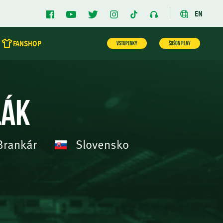
EN
FANSHOP
VSTUPENKY
ŠOŠON PLAY
lák
rankár
Slovensko