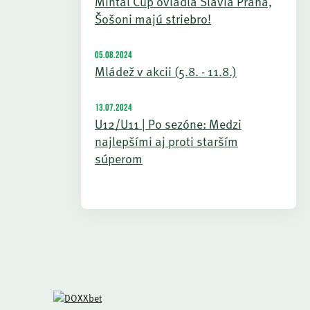
Mintal Cup ovládla Slavia Praha,
Šošoni majú striebro!
05.08.2024
Mládež v akcii (5.8. - 11.8.)
13.07.2024
U12/U11 | Po sezóne: Medzi
najlepšími aj proti starším
súperom