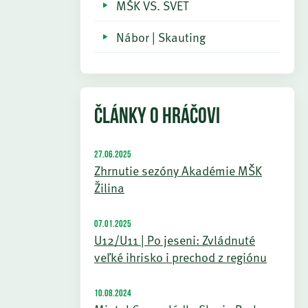
MŠK VS. SVET
Nábor | Skauting
ČLÁNKY O HRÁČOVI
27.06.2025
Zhrnutie sezóny Akadémie MŠK
Žilina
07.01.2025
U12/U11 | Po jeseni: Zvládnuté
veľké ihrisko i prechod z regiónu
10.08.2024