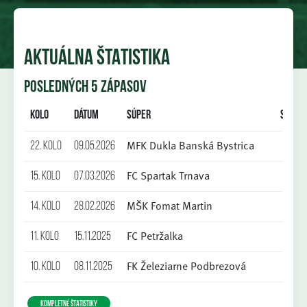
AKTUÁLNA ŠTATISTIKA
POSLEDNÝCH 5 ZÁPASOV
Kolo
Dátum
Súper
Skóre
MFK Dukla Banská Bystrica
22. kolo
09.05.2026
0:1
FC Spartak Trnava
15. kolo
07.03.2026
2:2
MŠK Fomat Martin
14. kolo
28.02.2026
2:0
FC Petržalka
11. kolo
15.11.2025
3:1
FK Železiarne Podbrezová
10. kolo
08.11.2025
0:2
KOMPLETNÉ ŠTATISTIKY