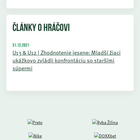
ČLÁNKY O HRÁČOVI
31.12.2021
U13 & U12 | Zhodnotenie jesene: Mladší žiaci
ukážkovo zvládli konfrontáciu so staršími
súpermi