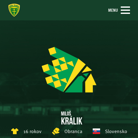
MENU
Miloš
Králik
16 rokov
Obranca
Slovensko