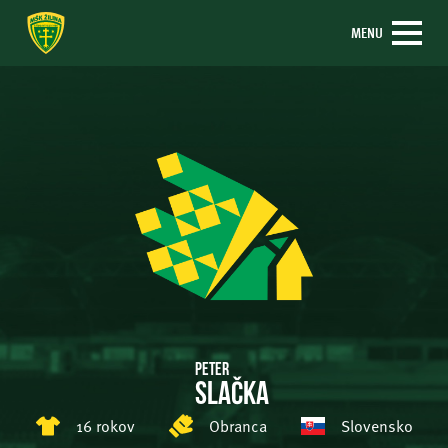
MENU
Peter
Slačka
16 rokov
Obranca
Slovensko