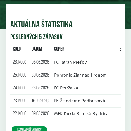
AKTUÁLNA ŠTATISTIKA
POSLEDNÝCH 5 ZÁPASOV
Kolo
Dátum
Súper
Skóre
FC Tatran Prešov
26. kolo
06.06.2026
1:4
Pohronie Žiar nad Hronom
25. kolo
30.05.2026
9:0
FC Petržalka
24. kolo
23.05.2026
0:4
FK Železiarne Podbrezová
23. kolo
16.05.2026
3:0
MFK Dukla Banská Bystrica
22. kolo
09.05.2026
0:1
KOMPLETNÉ ŠTATISTIKY