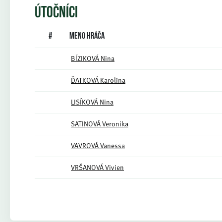
ÚTOČNÍCI
#
Meno hráča
BÍZIKOVÁ Nina
ĎATKOVÁ Karolína
LISÍKOVÁ Nina
SATINOVÁ Veronika
VAVROVÁ Vanessa
VRŠANOVÁ Vivien