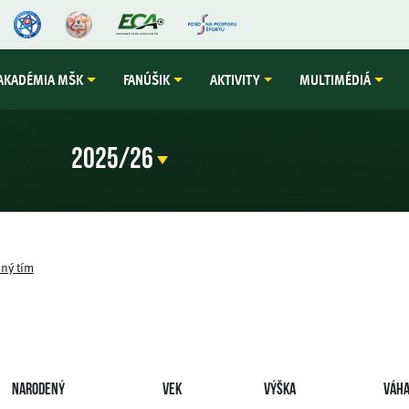
AKADÉMIA MŠK
FANÚŠIK
AKTIVITY
MULTIMÉDIÁ
ný tím
Narodený
Vek
Výška
Váh