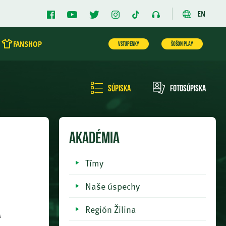
EN
FANSHOP
VSTUPENKY
ŠOŠON PLAY
Súpiska
Fotosúpiska
AKADÉMIA
Tímy
Naše úspechy
Región Žilina
a