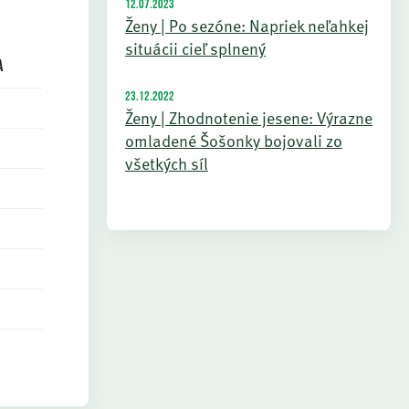
12.07.2023
Ženy | Po sezóne: Napriek neľahkej
situácii cieľ splnený
a
23.12.2022
Ženy | Zhodnotenie jesene: Výrazne
omladené Šošonky bojovali zo
všetkých síl