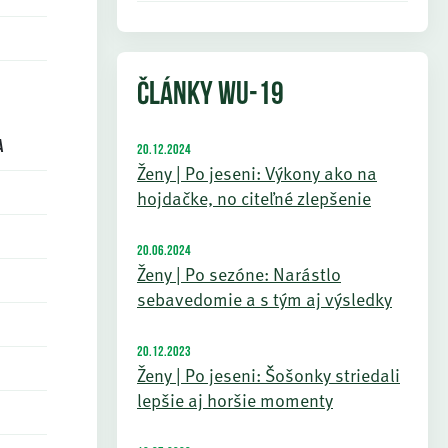
ČLÁNKY WU-19
a
20.12.2024
Ženy | Po jeseni: Výkony ako na
hojdačke, no citeľné zlepšenie
20.06.2024
Ženy | Po sezóne: Narástlo
sebavedomie a s tým aj výsledky
20.12.2023
Ženy | Po jeseni: Šošonky striedali
lepšie aj horšie momenty