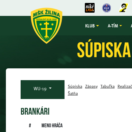
KLUB
A-TÍM
Súpiska
Súpiska
Zápasy
Tabuľka
Realizač
WU-19
Šatňa
BRANKÁRI
#
Meno hráča