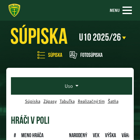
MENU
Súpiska
Súpiska
Fotosúpiska
U10
Súpiska
Zápasy
Tabuľka
Realizačný tím
Šatňa
HRÁČI V POLI
#
Meno hráča
Narodený
Vek
Výška
Váha