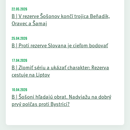
22.05.2026
B | V rezerve Šošonov končí trojica Beňadik,
Oravec a Šamaj
25.04.2026
B | Proti rezerve Slovana je cieľom bodovať
17.04.2026
B | Zlomiť sériu a ukázať charakter: Rezerva
cestuje na Liptov
10.04.2026
B | Šošoni hľadajú obrat. Nadviažu na dobrý
prvý polčas proti Bystrici?