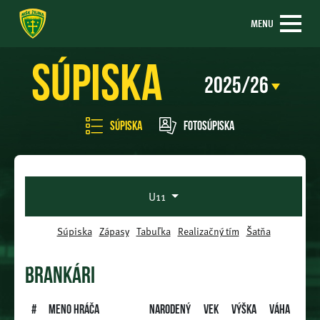
MENU
Súpiska
Súpiska
Fotosúpiska
U11
Súpiska
Zápasy
Tabuľka
Realizačný tím
Šatňa
BRANKÁRI
#
Meno hráča
Narodený
Vek
Výška
Váha