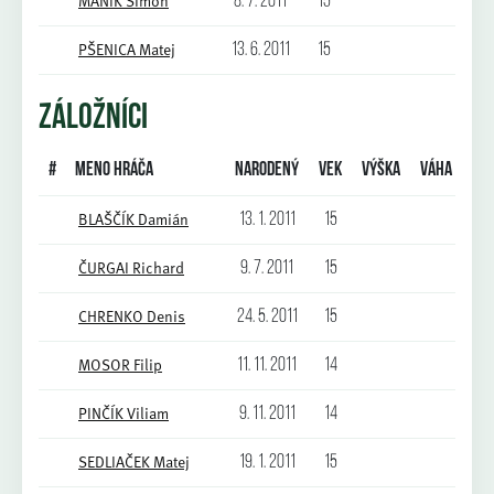
MANÍK Simon
8. 7. 2011
15
PŠENICA Matej
13. 6. 2011
15
ZÁLOŽNÍCI
#
Meno hráča
Narodený
Vek
Výška
Váha
BLAŠČÍK Damián
13. 1. 2011
15
ČURGAI Richard
9. 7. 2011
15
CHRENKO Denis
24. 5. 2011
15
MOSOR Filip
11. 11. 2011
14
PINČÍK Viliam
9. 11. 2011
14
SEDLIAČEK Matej
19. 1. 2011
15