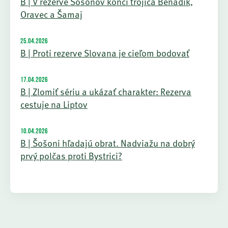
B | V rezerve Šošonov končí trojica Beňadik,
Oravec a Šamaj
25.04.2026
B | Proti rezerve Slovana je cieľom bodovať
17.04.2026
B | Zlomiť sériu a ukázať charakter: Rezerva
cestuje na Liptov
10.04.2026
B | Šošoni hľadajú obrat. Nadviažu na dobrý
prvý polčas proti Bystrici?