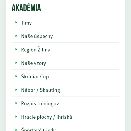
AKADÉMIA
Tímy
Naše úspechy
Región Žilina
Naše vzory
Škriniar Cup
Nábor / Skauting
Rozpis tréningov
Hracie plochy / ihriská
Športové triedy