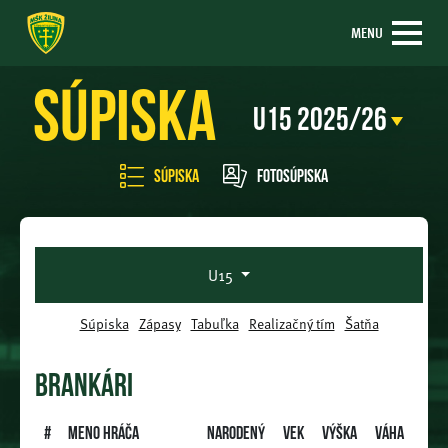
MENU
Súpiska
Súpiska
Fotosúpiska
U15
Súpiska
Zápasy
Tabuľka
Realizačný tím
Šatňa
BRANKÁRI
#
Meno hráča
Narodený
Vek
Výška
Váha