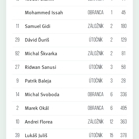
Mohammed Issah
Obranca
1
45
0
Samuel Gidi
11
Záložník
2
180
0
Dávid Ďuriš
29
Útočník
2
129
0
Michal Škvarka
92
Záložník
2
81
0
Ridwan Sanusi
27
Útočník
3
58
0
Patrik Baleja
9
Útočník
3
28
0
Michal Svoboda
14
Obranca
6
336
0
Marek Okál
2
Obranca
6
495
0
Andrei Florea
10
Záložník
12
363
0
Lukáš Juliš
39
Útočník
15
378
0