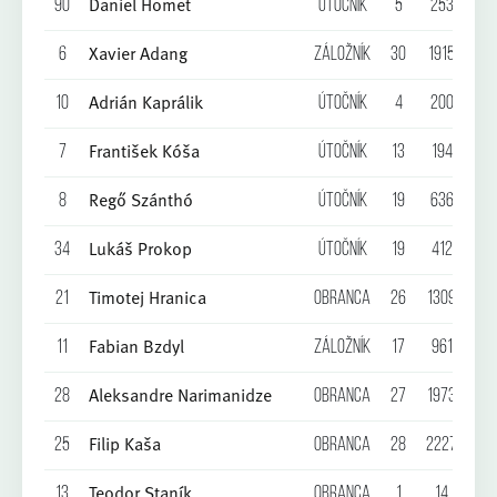
Daniel Homet
90
Útočník
5
253
2
Xavier Adang
6
Záložník
30
1915
3
Adrián Kaprálik
10
Útočník
4
200
2
František Kóša
7
Útočník
13
194
3
Regő Szánthó
8
Útočník
19
636
1
Lukáš Prokop
34
Útočník
19
412
1
Timotej Hranica
21
Obranca
26
1309
2
Fabian Bzdyl
11
Záložník
17
961
1
Aleksandre Narimanidze
28
Obranca
27
1973
1
Filip Kaša
25
Obranca
28
2227
1
Teodor Staník
13
Obranca
1
14
0