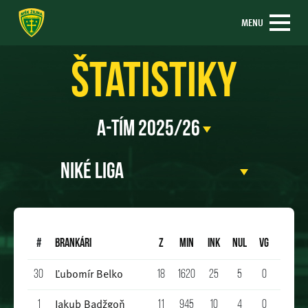
MENU
Štatistiky
#
BRANKÁRI
Z
Min
INK
NUL
VG
A
ŽK
Ľubomír Belko
30
18
1620
25
5
0
0
0
Jakub Badžgoň
1
11
945
10
4
0
0
1