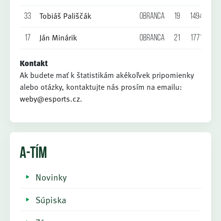
Tobiáš Pališčák
33
Obranca
19
1494
0
Ján Minárik
17
Obranca
21
1771
0
Kontakt
Ak budete mať k štatistikám akékoľvek pripomienky
alebo otázky, kontaktujte nás prosím na emailu:
weby@esports.cz
.
A-TÍM
Novinky
Súpiska