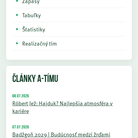
Zápasy
Tabuľky
Štatistiky
Realizačný tím
ČLÁNKY A-TÍMU
08.07.2026
Róbert Jež: Hajduk? Najlepšia atmosféra v
kariére
07.07.2026
Badžgoň 2029 | Budúcnosť medzi žrďami