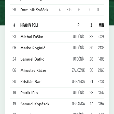
Dominik Sváček
29
4
315
6
0
0
0
0
#
HRÁČI V POLI
P
Z
MIN
G
Michal Faško
23
Útočník
32
2429
14
Marko Roginić
95
Útočník
30
2136
8
Samuel Ďatko
24
Útočník
28
1486
7
Miroslav Káčer
66
Záložník
30
2166
6
Kristián Bari
20
Obranca
31
2435
1
Patrik Iľko
16
Útočník
28
1347
3
Samuel Kopásek
19
Obranca
17
1354
1