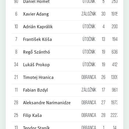
Daniel Homet
90
Útočník
5
253
2
Xavier Adang
6
Záložník
30
1915
3
Adrián Kaprálik
10
Útočník
4
200
2
František Kóša
7
Útočník
13
194
3
Regő Szánthó
8
Útočník
19
636
1
Lukáš Prokop
34
Útočník
19
412
1
Timotej Hranica
21
Obranca
26
1309
2
Fabian Bzdyl
11
Záložník
17
961
1
Aleksandre Narimanidze
28
Obranca
27
1973
1
Filip Kaša
25
Obranca
28
2227
1
Teodor Staník
13
Obranca
1
14
0