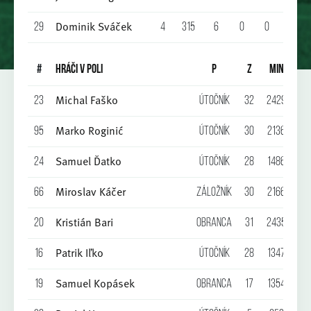
Dominik Sváček
29
4
315
6
0
0
0
0
#
HRÁČI V POLI
P
Z
MIN
G
Michal Faško
23
Útočník
32
2429
14
Marko Roginić
95
Útočník
30
2136
8
Samuel Ďatko
24
Útočník
28
1486
7
Miroslav Káčer
66
Záložník
30
2166
6
Kristián Bari
20
Obranca
31
2435
1
Patrik Iľko
16
Útočník
28
1347
3
Samuel Kopásek
19
Obranca
17
1354
1