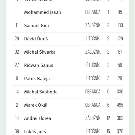
Mohammed Issah
Obranca
1
45
0
Samuel Gidi
11
Záložník
2
180
0
Dávid Ďuriš
29
Útočník
2
129
0
Michal Škvarka
92
Záložník
2
81
0
Ridwan Sanusi
27
Útočník
3
58
0
Patrik Baleja
9
Útočník
3
28
0
Michal Svoboda
14
Obranca
6
336
0
Marek Okál
2
Obranca
6
495
0
Andrei Florea
10
Záložník
12
363
0
Lukáš Juliš
39
Útočník
15
378
0