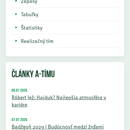
Zápasy
Tabuľky
Štatistiky
Realizačný tím
ČLÁNKY A-TÍMU
08.07.2026
Róbert Jež: Hajduk? Najlepšia atmosféra v
kariére
07.07.2026
Badžgoň 2029 | Budúcnosť medzi žrďami