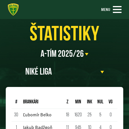
MENU
Štatistiky
#
BRANKÁRI
Z
Min
INK
NUL
VG
A
ŽK
Ľubomír Belko
30
18
1620
25
5
0
0
0
Jakub Badžgoň
1
11
945
10
4
0
0
1