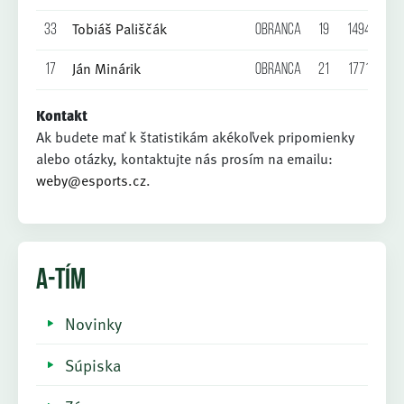
Tobiáš Pališčák
33
Obranca
19
1494
0
Ján Minárik
17
Obranca
21
1771
0
Kontakt
Ak budete mať k štatistikám akékoľvek pripomienky
alebo otázky, kontaktujte nás prosím na emailu:
weby@esports.cz
.
A-TÍM
Novinky
Súpiska