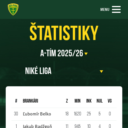
MENU
Štatistiky
#
BRANKÁRI
Z
Min
INK
NUL
VG
A
ŽK
Ľubomír Belko
30
18
1620
25
5
0
0
0
Jakub Badžgoň
1
11
945
10
4
0
0
1