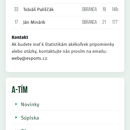
Tobiáš Pališčák
33
Obranca
19
1494
0
Ján Minárik
17
Obranca
21
1771
0
Kontakt
Ak budete mať k štatistikám akékoľvek pripomienky
alebo otázky, kontaktujte nás prosím na emailu:
weby@esports.cz
.
A-TÍM
Novinky
Súpiska