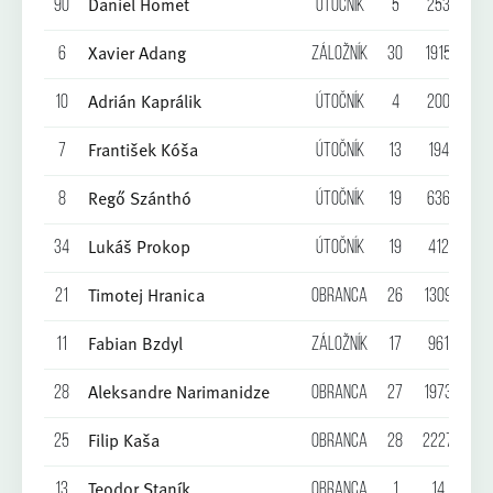
Daniel Homet
90
Útočník
5
253
2
Xavier Adang
6
Záložník
30
1915
3
Adrián Kaprálik
10
Útočník
4
200
2
František Kóša
7
Útočník
13
194
3
Regő Szánthó
8
Útočník
19
636
1
Lukáš Prokop
34
Útočník
19
412
1
Timotej Hranica
21
Obranca
26
1309
2
Fabian Bzdyl
11
Záložník
17
961
1
Aleksandre Narimanidze
28
Obranca
27
1973
1
Filip Kaša
25
Obranca
28
2227
1
Teodor Staník
13
Obranca
1
14
0