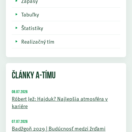
Zápasy
Tabuľky
Štatistiky
Realizačný tím
ČLÁNKY A-TÍMU
08.07.2026
Róbert Jež: Hajduk? Najlepšia atmosféra v
kariére
07.07.2026
Badžgoň 2029 | Budúcnosť medzi žrďami