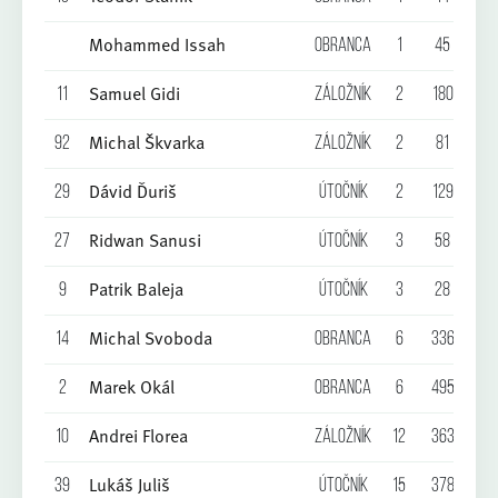
Mohammed Issah
Obranca
1
45
0
Samuel Gidi
11
Záložník
2
180
0
Michal Škvarka
92
Záložník
2
81
0
Dávid Ďuriš
29
Útočník
2
129
0
Ridwan Sanusi
27
Útočník
3
58
0
Patrik Baleja
9
Útočník
3
28
0
Michal Svoboda
14
Obranca
6
336
0
Marek Okál
2
Obranca
6
495
0
Andrei Florea
10
Záložník
12
363
0
Lukáš Juliš
39
Útočník
15
378
0