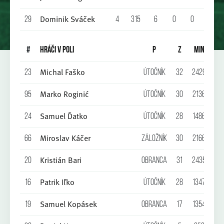
Dominik Sváček
29
4
315
6
0
0
0
0
#
HRÁČI V POLI
P
Z
MIN
G
Michal Faško
23
Útočník
32
2429
14
Marko Roginić
95
Útočník
30
2136
8
Samuel Ďatko
24
Útočník
28
1486
7
Miroslav Káčer
66
Záložník
30
2166
6
Kristián Bari
20
Obranca
31
2435
1
Patrik Iľko
16
Útočník
28
1347
3
Samuel Kopásek
19
Obranca
17
1354
1