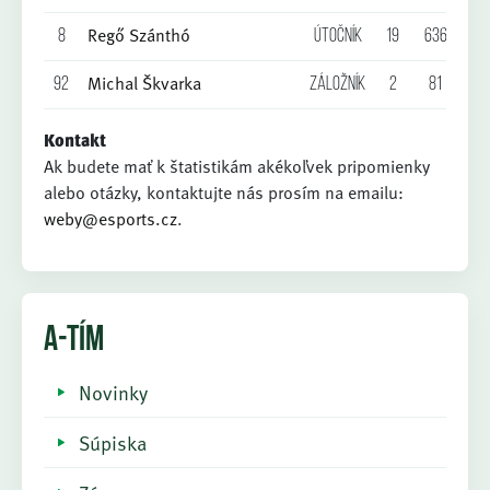
Regő Szánthó
8
Útočník
19
636
1
Michal Škvarka
92
Záložník
2
81
0
Kontakt
Ak budete mať k štatistikám akékoľvek pripomienky
alebo otázky, kontaktujte nás prosím na emailu:
weby@esports.cz
.
A-TÍM
Novinky
Súpiska