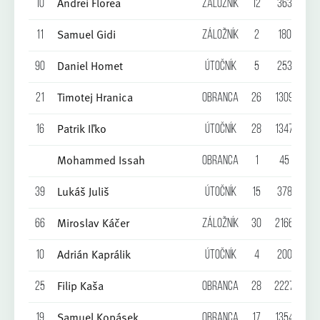
Andrei Florea
10
Záložník
12
363
0
Samuel Gidi
11
Záložník
2
180
0
Daniel Homet
90
Útočník
5
253
2
Timotej Hranica
21
Obranca
26
1309
2
Patrik Iľko
16
Útočník
28
1347
3
Mohammed Issah
Obranca
1
45
0
Lukáš Juliš
39
Útočník
15
378
0
Miroslav Káčer
66
Záložník
30
2166
6
Adrián Kaprálik
10
Útočník
4
200
2
Filip Kaša
25
Obranca
28
2227
1
Samuel Kopásek
19
Obranca
17
1354
1