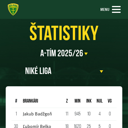
MENU
Štatistiky
#
BRANKÁRI
Z
Min
INK
NUL
VG
A
ŽK
Jakub Badžgoň
1
11
945
10
4
0
0
1
Ľubomír Belko
30
18
1620
25
5
0
0
0