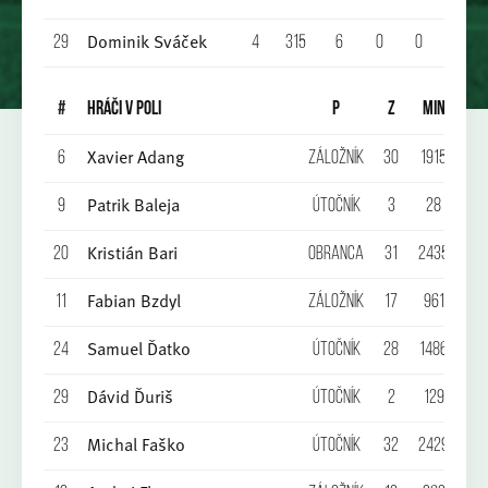
Dominik Sváček
29
4
315
6
0
0
0
0
#
HRÁČI V POLI
P
Z
MIN
G
Xavier Adang
6
Záložník
30
1915
3
Patrik Baleja
9
Útočník
3
28
0
Kristián Bari
20
Obranca
31
2435
1
Fabian Bzdyl
11
Záložník
17
961
1
Samuel Ďatko
24
Útočník
28
1486
7
Dávid Ďuriš
29
Útočník
2
129
0
Michal Faško
23
Útočník
32
2429
14