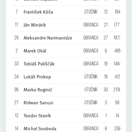
František Kóša
7
Útočník
13
194
3
Ján Minárik
17
Obranca
21
1771
0
Aleksandre Narimanidze
28
Obranca
27
1973
1
Marek Okál
2
Obranca
6
495
0
Tobiáš Pališčák
33
Obranca
19
1494
0
Lukáš Prokop
34
Útočník
19
412
1
Marko Roginić
95
Útočník
30
2136
8
Ridwan Sanusi
27
Útočník
3
58
0
Teodor Staník
13
Obranca
1
14
0
Michal Svoboda
14
Obranca
6
336
0