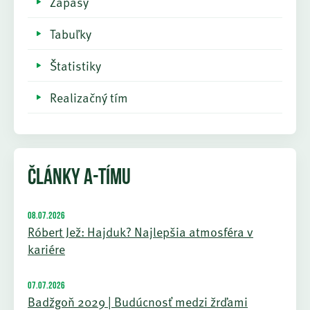
Zápasy
Tabuľky
Štatistiky
Realizačný tím
ČLÁNKY A-TÍMU
08.07.2026
Róbert Jež: Hajduk? Najlepšia atmosféra v
kariére
07.07.2026
Badžgoň 2029 | Budúcnosť medzi žrďami