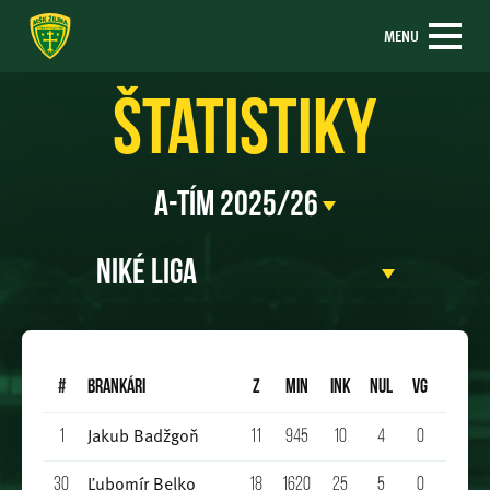
MENU
Štatistiky
#
BRANKÁRI
Z
Min
INK
NUL
VG
A
ŽK
Jakub Badžgoň
1
11
945
10
4
0
0
1
Ľubomír Belko
30
18
1620
25
5
0
0
0