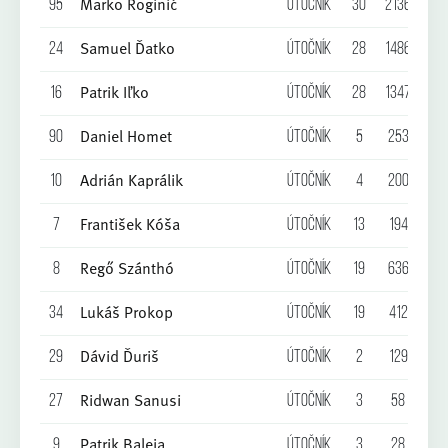
Marko Roginić
95
Útočník
30
2136
8
Samuel Ďatko
24
Útočník
28
1486
7
Patrik Iľko
16
Útočník
28
1347
3
Daniel Homet
90
Útočník
5
253
2
Adrián Kaprálik
10
Útočník
4
200
2
František Kóša
7
Útočník
13
194
3
Regő Szánthó
8
Útočník
19
636
1
Lukáš Prokop
34
Útočník
19
412
1
Dávid Ďuriš
29
Útočník
2
129
0
Ridwan Sanusi
27
Útočník
3
58
0
Patrik Baleja
9
Útočník
3
28
0