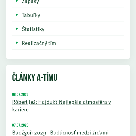
Zápasy
Tabuľky
Štatistiky
Realizačný tím
ČLÁNKY A-TÍMU
08.07.2026
Róbert Jež: Hajduk? Najlepšia atmosféra v
kariére
07.07.2026
Badžgoň 2029 | Budúcnosť medzi žrďami