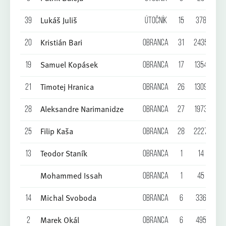
Lukáš Juliš
39
Útočník
15
378
0
Kristián Bari
20
Obranca
31
2435
1
Samuel Kopásek
19
Obranca
17
1354
1
Timotej Hranica
21
Obranca
26
1309
2
Aleksandre Narimanidze
28
Obranca
27
1973
1
Filip Kaša
25
Obranca
28
2227
1
Teodor Staník
13
Obranca
1
14
0
Mohammed Issah
Obranca
1
45
0
Michal Svoboda
14
Obranca
6
336
0
Marek Okál
2
Obranca
6
495
0