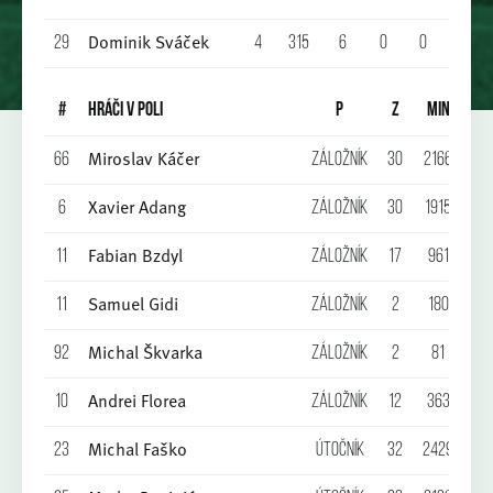
Dominik Sváček
29
4
315
6
0
0
0
0
#
HRÁČI V POLI
P
Z
MIN
G
Miroslav Káčer
66
Záložník
30
2166
6
Xavier Adang
6
Záložník
30
1915
3
Fabian Bzdyl
11
Záložník
17
961
1
Samuel Gidi
11
Záložník
2
180
0
Michal Škvarka
92
Záložník
2
81
0
Andrei Florea
10
Záložník
12
363
0
Michal Faško
23
Útočník
32
2429
14