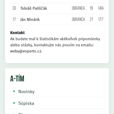
Tobiáš Pališčák
33
Obranca
19
1494
0
Ján Minárik
17
Obranca
21
1771
0
Kontakt
Ak budete mať k štatistikám akékoľvek pripomienky
alebo otázky, kontaktujte nás prosím na emailu:
weby@esports.cz
.
A-TÍM
Novinky
Súpiska