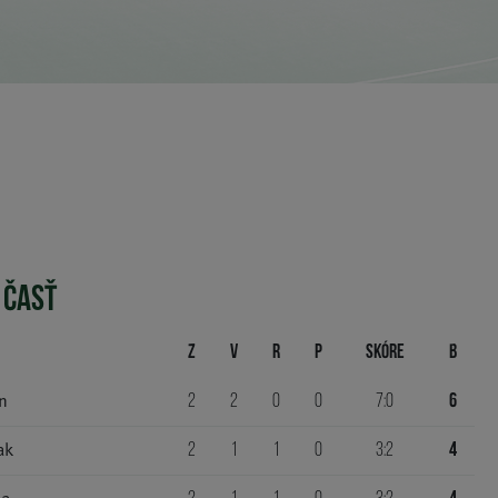
 ČASŤ
Z
V
R
P
Skóre
B
n
2
2
0
0
7:0
6
ak
2
1
1
0
3:2
4