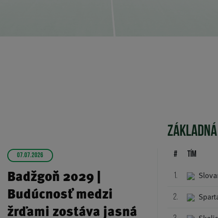
ZÁKLADNÁ
#
Tím
07.07.2026
Badžgoň 2029 |
Slova
1.
Budúcnosť medzi
Spart
2.
žrďami zostáva jasná