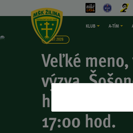
KLUB
A-TÍM
08.07.2026
Veľké meno,
výzva. Šošon
horúci Split,
17:00 hod.