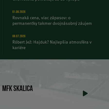
01.06.2026
Rovnaká cena, viac zápasov: o
permanentky takmer dvojnásobný záujem
08.07.2026
Róbert Jež: Hajduk? Najlepšia atmosféra v
kariére
MFK SKALICA