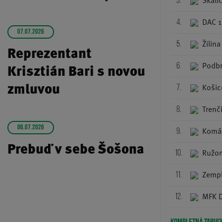
Skali
3.
DAC 
4.
07.07.2026
Žilina
5.
Reprezentant
Podb
Krisztián Bari s novou
6.
zmluvou
Košic
7.
Trenč
8.
06.07.2026
Komá
9.
Prebuď v sebe Šošona
Ružo
10.
Zempl
11.
MFK 
12.