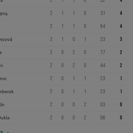
ca
2
1
1
0
3:2
4
1904
2
1
1
0
3:1
4
2
1
1
0
5:4
4
rezová
2
1
0
1
2:3
3
e
2
0
2
0
7:7
2
ín
2
0
2
0
4:4
2
rno
2
0
1
1
2:3
1
mberok
2
0
1
1
2:3
1
ín
2
0
0
2
0:3
0
Dukla
2
0
0
2
0:6
0