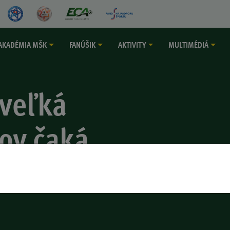
AKADÉMIA MŠK
FANÚŠIK
AKTIVITY
MULTIMÉDIÁ
 veľká
ov čaká
 tlačovka od