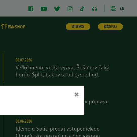
EN
FANSHOP
VSTUPENKY
ŠOŠON PLAY
08.07.2026
Veľké meno, veľká výzva. Šošonov čaká
horúci Split, tlačovka od 17:00 hod.
×
08.07.2026
B | Druhý zápas, druhá výhra v príprave
30.06.2026
Idemo u Split, predaj vstupeniek do
Chorvátska pokračuje až do výkopu