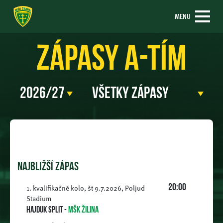
MENU
Zápasy A-tím
NAJBLIŽŠÍ ZÁPAS
1. kvalifikačné kolo, št 9.7.2026, Poljud
20:00
Stadium
Hajduk Split
-
MŠK Žilina