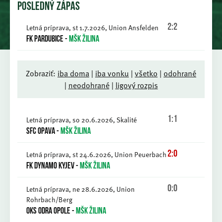
POSLEDNÝ ZÁPAS
Letná príprava, st 1.7.2026, Union Ansfelden
2:2
FK Pardubice
-
MŠK Žilina
Zobraziť:
iba doma
|
iba vonku
|
všetko
|
odohrané
|
neodohrané
|
ligový rozpis
Letná príprava, so 20.6.2026, Skalité
1:1
SFC Opava
-
MŠK Žilina
Letná príprava, st 24.6.2026, Union Peuerbach
2:0
FK Dynamo Kyjev
-
MŠK Žilina
Letná príprava, ne 28.6.2026, Union
0:0
Rohrbach/Berg
OKS Odra Opole
-
MŠK Žilina