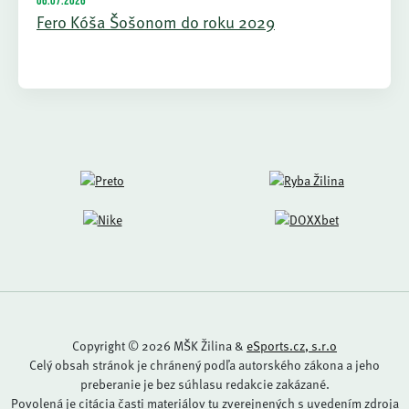
06.07.2026
Fero Kóša Šošonom do roku 2029
Copyright © 2026 MŠK Žilina &
eSports.cz, s.r.o
Celý obsah stránok je chránený podľa autorského zákona a jeho
preberanie je bez súhlasu redakcie zakázané.
Povolená je citácia časti materiálov tu zverejnených s uvedením zdroja