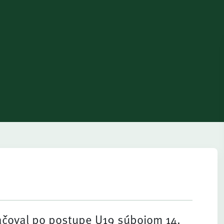
čoval po postupe U19 súbojom 14.