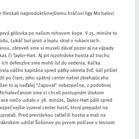
lieskali najproduktívnejšiemu hráčovi ligy Michalovi
 prvá gólovka po našom rohovom kope. V 15. minúte to
u, Lukáč bol proti a loptu skryl v rukaviciach.
ránou, zároveň sme si museli dávať pozor aj na výpady
as či Taylor-Hart. Aj pri rozohrávke hostia až trochu
 v ich defenzíve sme mohli ísť do vedenia. Kačka
rela nášho kapitána spred päťky obtrela žrď. Gól prišiel
hodil po čiare, jeho spätný center našiel zbiehajúceho
 Bari to aj naďalej "čapoval" nebezpečne, z podobnej
í. Michalovčanom sme si chceli postupným útokom
se niečo udialo v 38. minúte, Taylor-Hart pálil spred
pečnejšie vyzeral center hostí, ktorý prepadol na
upratali. Pred prestávkou zatlačili hostia a mali na
m zákrokom udržal Šošonov po prvom polčase v tesnom