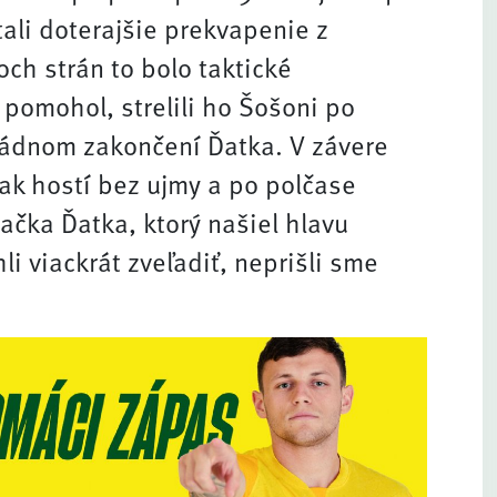
tali doterajšie prekvapenie z
och strán to bolo taktické
 pomohol, strelili ho Šošoni po
rádnom zakončení Ďatka. V závere
lak hostí bez ujmy a po polčase
ačka Ďatka, ktorý našiel hlavu
 viackrát zveľadiť, neprišli sme