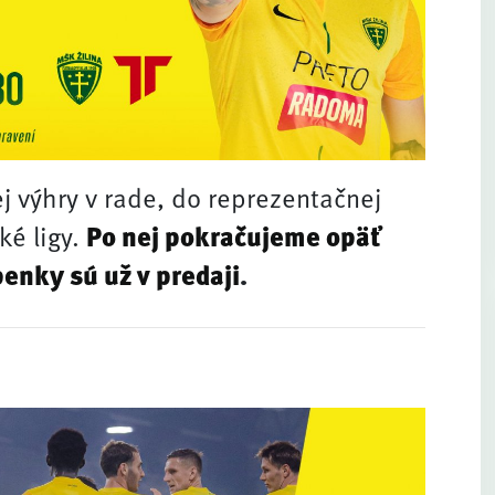
vej výhry v rade, do reprezentačnej
ké ligy.
Po nej pokračujeme opäť
enky sú už v predaji
.