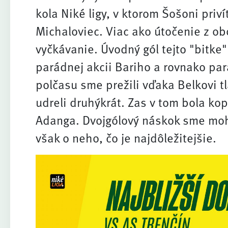
kola Niké ligy, v ktorom Šošoni priví
Michaloviec. Viac ako útočenie z ob
vyčkávanie. Úvodný gól tejto "bitke"
parádnej akcii Bariho a rovnako pa
polčasu sme prežili vďaka Belkovi t
udreli druhýkrát. Zas v tom bola kop
Adanga. Dvojgólový náskok sme mohli
však o neho, čo je najdôležitejšie.