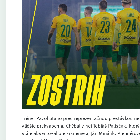
Tréner Pavol Staňo pred reprezentačnou prestávkou nem
väčšie prekvapenia. Chýbal v nej Tobiáš Pališčák, ktor
stále absentoval pre zranenie aj Ján Minárik. Premiéro