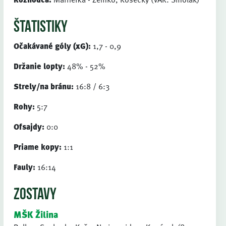
ŠTATISTIKY
Očakávané góly (xG):
1,7 - 0,9
Držanie lopty:
48% - 52%
Strely/na bránu:
16:8 / 6:3
Rohy:
5:7
Ofsajdy:
0:0
Priame kopy:
1:1
Fauly:
16:14
ZOSTAVY
MŠK Žilina