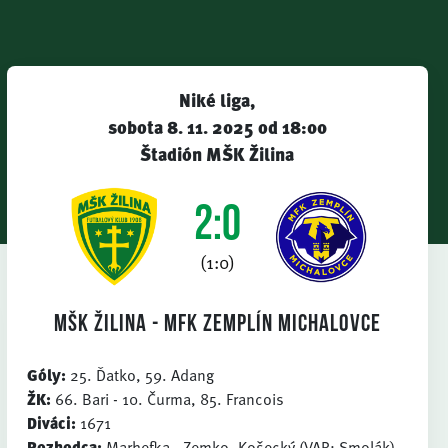
Niké liga,
sobota 8. 11. 2025 od 18:00
Štadión MŠK Žilina
2:0
(1:0)
MŠK Žilina - MFK Zemplín Michalovce
Góly:
25. Ďatko, 59. Adang
ŽK:
66. Bari - 10. Čurma, 85. Francois
Diváci:
1671
Rozhodca:
Marhefka - Zemko, Košecký (VAR: Smolák)