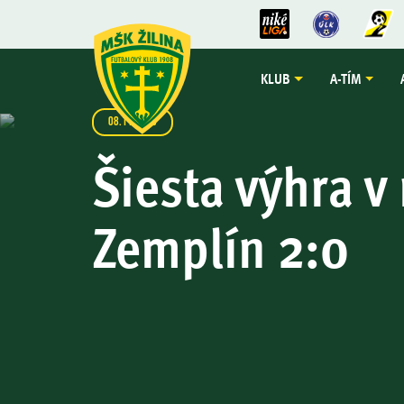
KLUB
A-TÍM
08.11.2025
Šiesta výhra v
Zemplín 2:0