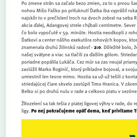
Po zmene strán sa začalo bezo zmien, za to s prvou š
nohou Mišo Faško po priťuknutí Ďatka iba vyprášil ruka
najskôr to v prečíslení troch na dvoch zobral na seba
akcia ďalej, Adangovej strele chýbali centimetre. Sever
čo bolo vypočuté v 59. minúte. Hostia neodkopli z roho
Ďatkovi a center nášho exekutóra rohových kopov, kto
znamenala druhú žilinskú radosť -
2:0
. Dôležité bolo,
našej svätyne a viac sa tlačili za ďalším gólom. Stried
poriadne popálila Lukáča. Cez múr sa zas neujal priamy
zaslúžil Marko Roginić, ktorý príkladne bojoval, a svo
umiestnil len tesne mimo. Hostia sa už-už tešili z ko
striedajúcej čiare skvelo zastúpil Timo Hranica. V záv
Belko si po druhú nulu v rade a celkovo piatu v sezón
Žltozelení sa tak tešia z piatej ligovej výhry v rade, do
ligy.
Po nej pokračujeme opäť doma, keď privítame Tr