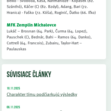
Belko - Svoboda, Kaša, Narimanidze - Kopásek (82.
Szánthó), Káčer (C) (82. Bzdyl), Adang, Bari (72.
Hranica) - Faško (72. Kóša), Roginić, Ďatko (66. Iľko)
MFK Zemplín Michalovce
Lukáč – Brosnan (64. Park), Čurma (64. Lopez),
Pauschek (C), Bednár, Bahi – Ramos (64. Danko),
Cottrell (64. Francois), Zubairu, Taylor-Hart –
Paulauskas
SÚVISIACE ČLÁNKY
10.11.2025
Charakter tímu podčiarkujú výsledky
06.11.2025