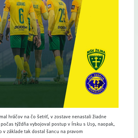
al hráčov na čo šetriť, v zostave nenastali žiadne
ý počas týždňa vybojoval postup v Írsku s U19, naopak,
vo v základe tak dostal šancu na pravom