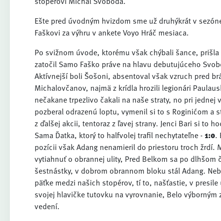
stopérovi Michal Svoboda.
Ešte pred úvodným hvizdom sme už druhýkrát v sezóne t
Faškovi za výhru v ankete Voyo Hráč mesiaca.
Po svižnom úvode, ktorému však chýbali šance, prišla
zatočil Samo Faško práve na hlavu debutujúceho Svobod
Aktívnejší boli Šošoni, absentoval však vzruch pred b
Michalovčanov, najmä z krídla hrozili legionári Paulausk
nečakane trpezlivo čakali na naše straty, no pri jednej
pozberal odrazenú loptu, vymenil si to s Roginićom a st
z ďalšej akcii, tentoraz z ľavej strany. Jenci Bari si to 
Sama Ďatka, ktorý to halfvolej trafil nechytateľne -
1:0
.
pozícii však Adang nenamieril do priestoru troch žrd
vytiahnuť o obrannej ulity, Pred Belkom sa po dlhšom ča
šestnástky, v dobrom obrannom bloku stál Adang. Nebez
päťke medzi našich stopérov, tí to, našťastie, v presile 
svojej hlavičke tutovku na vyrovnanie, Belo výborný
vedení.