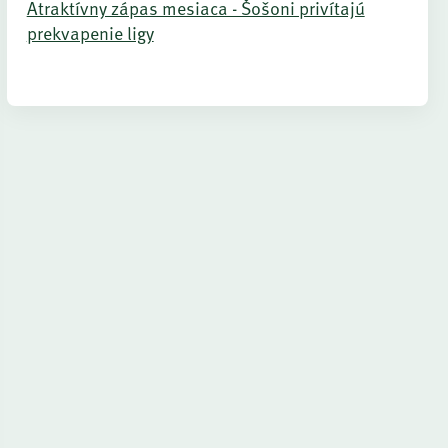
Atraktívny zápas mesiaca - Šošoni privítajú
prekvapenie ligy