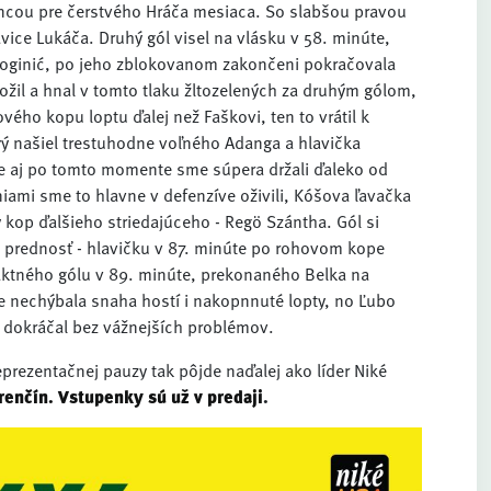
ancou pre čerstvého Hráča mesiaca. So slabšou pravou
vice Lukáča. Druhý gól visel na vlásku v 58. minúte,
 Roginić, po jeho zblokovanom zakončeni pokračovala
 ožil a hnal v tomto tlaku žltozelených za druhým gólom,
vého kopu loptu ďalej než Faškovi, ten to vrátil k
rý našiel trestuhodne voľného Adanga a hlavička
 že aj po tomto momente sme súpera držali ďaleko od
aniami sme to hlavne v defenzíve oživili, Kóšova ľavačka
 kop ďalšieho striedajúceho - Regö Szántha. Gól si
ju prednosť - hlavičku v 87. minúte po rohovom kope
ntaktného gólu v 89. minúte, prekonaného Belka na
ere nechýbala snaha hostí i nakopnnuté lopty, no Ľubo
e dokráčal bez vážnejších problémov.
 reprezentačnej pauzy tak pôjde naďalej ako líder Niké
enčín. Vstupenky sú už v predaji
.