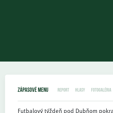
ZÁPASOVÉ MENU
Report
Hlasy
Fotogaléria
Futbalový týždeň pod Dubňom pokra