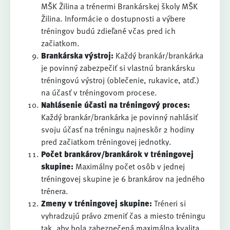
MŠK Žilina a trénermi Brankárskej školy MŠK
Žilina. Informácie o dostupnosti a výbere
tréningov budú zdieľané včas pred ich
začiatkom.
Brankárska výstroj:
Každý brankár/brankárka
je povinný zabezpečiť si vlastnú brankársku
tréningovú výstroj (oblečenie, rukavice, atď.)
na účasť v tréningovom procese.
Nahlásenie účasti na tréningový proces:
Každý brankár/brankárka je povinný nahlásiť
svoju účasť na tréningu najneskôr 2 hodiny
pred začiatkom tréningovej jednotky.
Počet brankárov/brankárok v tréningovej
skupine:
Maximálny počet osôb v jednej
tréningovej skupine je 6 brankárov na jedného
trénera.
Zmeny v tréningovej skupine:
Tréneri si
vyhradzujú právo zmeniť čas a miesto tréningu
tak, aby bola zabezpečená maximálna kvalita