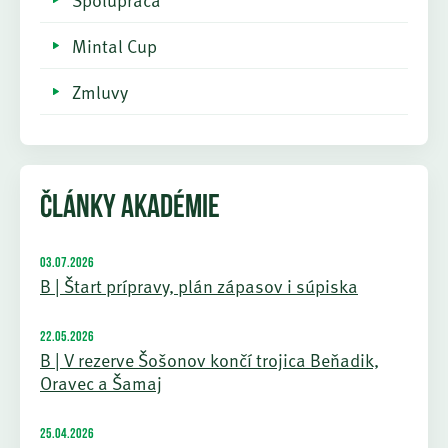
Mintal Cup
Zmluvy
ČLÁNKY AKADÉMIE
03.07.2026
B | Štart prípravy, plán zápasov i súpiska
22.05.2026
B | V rezerve Šošonov končí trojica Beňadik,
Oravec a Šamaj
25.04.2026