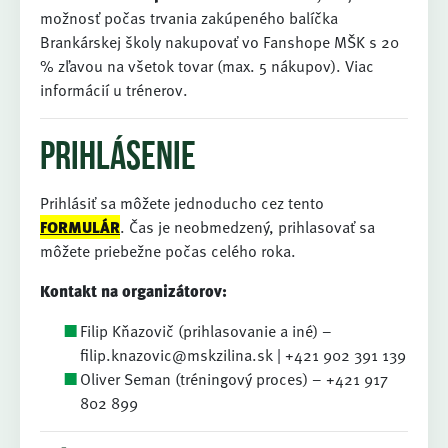
možnosť počas trvania zakúpeného balíčka
Brankárskej školy nakupovať vo Fanshope MŠK s 20
% zľavou na všetok tovar (max. 5 nákupov). Viac
informácií u trénerov.
Prihlásenie
Prihlásiť sa môžete jednoducho cez tento
FORMULÁR
. Čas je neobmedzený, prihlasovať sa
môžete priebežne počas celého roka.
Kontakt na organizátorov:
Filip Kňazovič (prihlasovanie a iné) –
filip.knazovic@mskzilina.sk | +421 902 391 139
Oliver Seman (tréningový proces) – +421 917
802 899