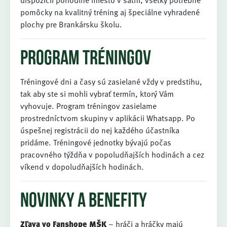
dispozícii pohodlné miesto v šatni, všetky potrebné
pomôcky na kvalitný tréning aj špeciálne vyhradené
plochy pre Brankársku školu.
Program tréningov
Tréningové dni a časy sú zasielané vždy v predstihu,
tak aby ste si mohli vybrať termín, ktorý Vám
vyhovuje. Program tréningov zasielame
prostredníctvom skupiny v aplikácii Whatsapp. Po
úspešnej registrácii do nej každého účastníka
pridáme. Tréningové jednotky bývajú počas
pracovného týždňa v popoludňajších hodinách a cez
víkend v dopoludňajších hodinách.
Novinky a benefity
Zľava vo Fanshope MŠK
– hráči a hráčky majú