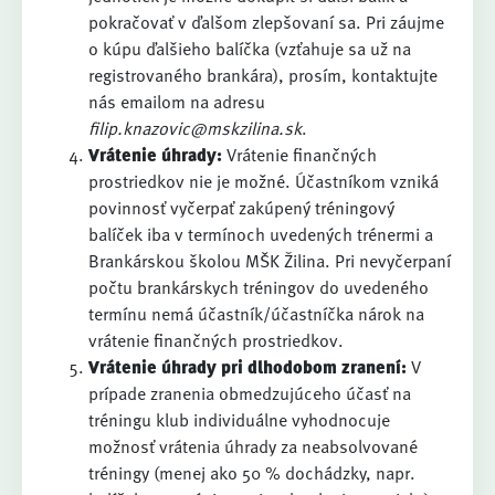
pokračovať v ďalšom zlepšovaní sa. Pri záujme
o kúpu ďalšieho balíčka (vzťahuje sa už na
registrovaného brankára), prosím, kontaktujte
nás emailom na adresu
filip.knazovic@mskzilina.sk
.
Vrátenie úhrady:
Vrátenie finančných
prostriedkov nie je možné. Účastníkom vzniká
povinnosť vyčerpať zakúpený tréningový
balíček iba v termínoch uvedených trénermi a
Brankárskou školou MŠK Žilina. Pri nevyčerpaní
počtu brankárskych tréningov do uvedeného
termínu nemá účastník/účastníčka nárok na
vrátenie finančných prostriedkov.
Vrátenie úhrady pri dlhodobom zranení:
V
prípade zranenia obmedzujúceho účasť na
tréningu klub individuálne vyhodnocuje
možnosť vrátenia úhrady za neabsolvované
tréningy (menej ako 50 % dochádzky, napr.