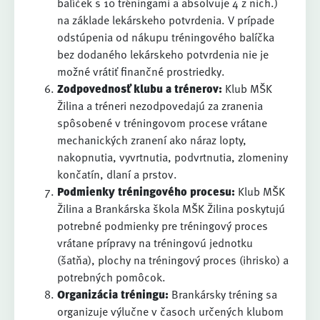
balíček s 10 tréningami a absolvuje 4 z nich.)
na základe lekárskeho potvrdenia. V prípade
odstúpenia od nákupu tréningového balíčka
bez dodaného lekárskeho potvrdenia nie je
možné vrátiť finančné prostriedky.
Zodpovednosť klubu a trénerov:
Klub MŠK
Žilina a tréneri nezodpovedajú za zranenia
spôsobené v tréningovom procese vrátane
mechanických zranení ako náraz lopty,
nakopnutia, vyvrtnutia, podvrtnutia, zlomeniny
končatín, dlaní a prstov.
Podmienky tréningového procesu:
Klub MŠK
Žilina a Brankárska škola MŠK Žilina poskytujú
potrebné podmienky pre tréningový proces
vrátane prípravy na tréningovú jednotku
(šatňa), plochy na tréningový proces (ihrisko) a
potrebných pomôcok.
Organizácia tréningu:
Brankársky tréning sa
organizuje výlučne v časoch určených klubom