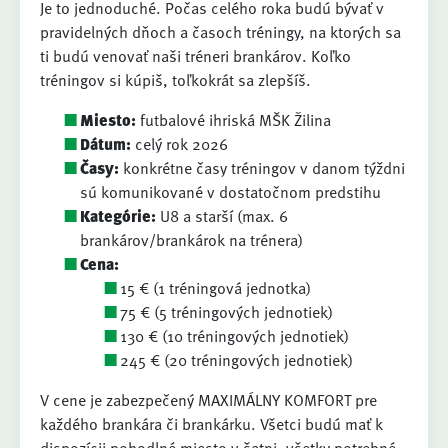
Je to jednoduché. Počas celého roka budú bývať v
pravidelných dňoch a časoch tréningy, na ktorých sa
ti budú venovať naši tréneri brankárov. Koľko
tréningov si kúpiš, toľkokrát sa zlepšíš.
Miesto:
futbalové ihriská MŠK Žilina
Dátum:
celý rok 2026
Časy:
konkrétne časy tréningov v danom týždni
sú komunikované v dostatočnom predstihu
Kategórie:
U8 a starší (max. 6
brankárov/brankárok na trénera)
Cena:
15 € (1 tréningová jednotka)
75 € (5 tréningových jednotiek)
130 € (10 tréningových jednotiek)
245 € (20 tréningových jednotiek)
V cene je zabezpečený MAXIMÁLNY KOMFORT pre
každého brankára či brankárku. Všetci budú mať k