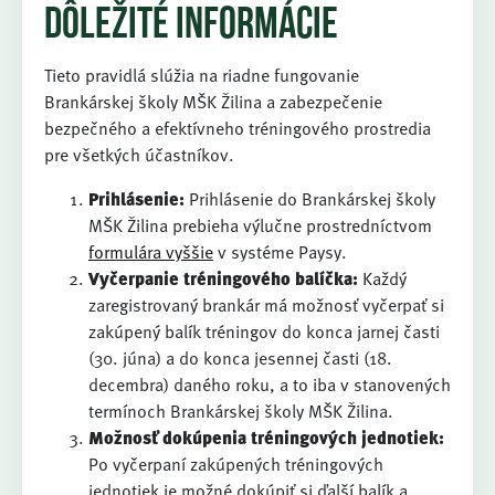
Dôležité informácie
Tieto pravidlá slúžia na riadne fungovanie
Brankárskej školy MŠK Žilina a zabezpečenie
bezpečného a efektívneho tréningového prostredia
pre všetkých účastníkov.
Prihlásenie:
Prihlásenie do Brankárskej školy
MŠK Žilina prebieha výlučne prostredníctvom
formulára vyššie
v systéme Paysy.
Vyčerpanie tréningového balíčka:
Každý
zaregistrovaný brankár má možnosť vyčerpať si
zakúpený balík tréningov do konca jarnej časti
(30. júna) a do konca jesennej časti (18.
decembra) daného roku, a to iba v stanovených
termínoch Brankárskej školy MŠK Žilina.
Možnosť dokúpenia tréningových jednotiek:
Po vyčerpaní zakúpených tréningových
jednotiek je možné dokúpiť si ďalší balík a