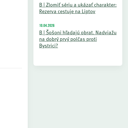
B | Zlomiť sériu a ukázať charakter:
Rezerva cestuje na Liptov
10.04.2026
B | Šošoni hľadajú obrat. Nadviažu
na dobrý prvý polčas proti
Bystrici?