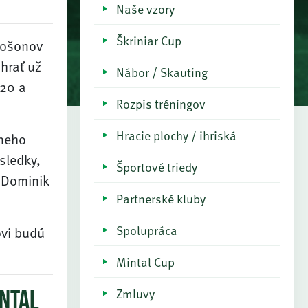
Naše vzory
Škriniar Cup
šošonov
hrať už
Nábor / Skauting
020 a
Rozpis tréningov
Hracie plochy / ihriská
lneho
ýsledky,
Športové triedy
, Dominik
Partnerské kluby
Spolupráca
vi budú
Mintal Cup
Zmluvy
INTAL