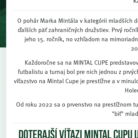
O pohár Marka Mintála v kategórii mladších 
ďalších päť zahraničných družstiev. Prvý ročn
jeho 15. ročník, no vzhľadom na mimoriadnu
20
Každoročne sa na MINTAL CUPE predstavovali
futbalistu a turnaj bol pre nich jednou z prv
víťazstvo na Mintal Cupe je prestížne a v minulo
Holec
Od roku 2022 sa o prvenstvo na prestížnom
"biť" mlad
DOTERAJŠÍ VÍŤAZI MINTAL CUPU 