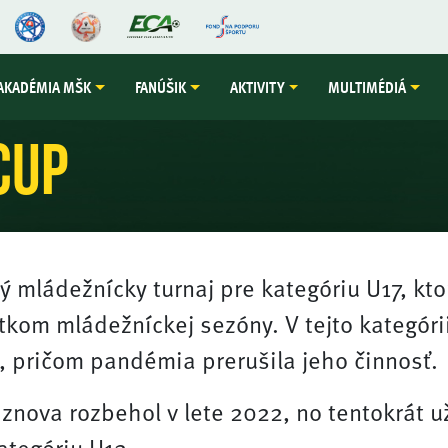
AKADÉMIA MŠK
FANÚŠIK
AKTIVITY
MULTIMÉDIÁ
Cup
 mládežnícky turnaj pre kategóriu U17, kto
tkom mládežníckej sezóny. V tejto kategóri
, pričom pandémia prerušila jeho činnosť.
znova rozbehol v lete 2022, no tentokrát u
ategóriu U12.