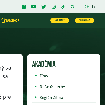
EN
FANSHOP
VSTUPENKY
ŠOŠON PLAY
AKADÉMIA
rý sa
i sa
Tímy
Naše úspechy
ž pre
Región Žilina