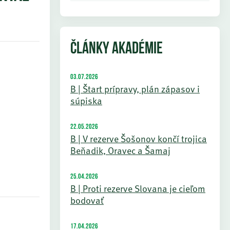
ČLÁNKY AKADÉMIE
03.07.2026
B | Štart prípravy, plán zápasov i
súpiska
22.05.2026
B | V rezerve Šošonov končí trojica
Beňadik, Oravec a Šamaj
25.04.2026
B | Proti rezerve Slovana je cieľom
bodovať
17.04.2026