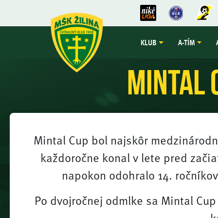
KLUB
A-TÍM
Mintal 
Mintal Cup bol najskôr medzinárodný
každoročne konal v lete pred začia
napokon odohralo 14. ročníkov
Po dvojročnej odmlke sa Mintal Cup 
k