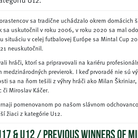
dorastencov sa tradične uchádzalo okrem domácich 
ík sa uskutočnil v roku 2006, v roku 2020 sa mal odo
 situáciu v celej futbalovej Európe sa Mintal Cup 2
21 neuskutočnil.
 hráči, ktorí sa pripravovali na kariéru profesioná
ých medzinárodných previerok.
I keď prvoradé nie sú v
sti sa na ňom tešili z výhry hráči ako Milan Škriniar
 či Miroslav Káčer.
 turnaji pomenovanom po našom slávnom odchovanco
ší žiaci z kategórie U12.
U17 & U12 / PREVIOUS WINNERS OF M