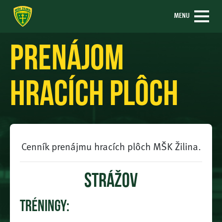
MENU
Prenájom
hracích plôch
Cenník prenájmu hracích plôch MŠK Žilina.
Strážov
tréningy: