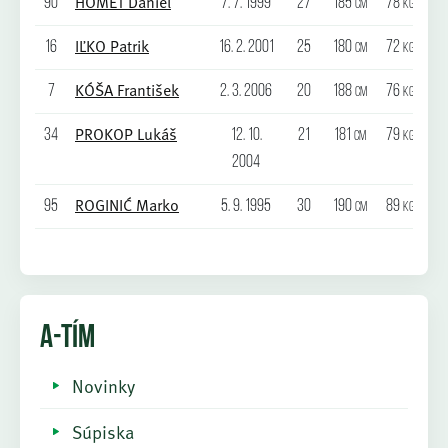
HOMET Daniel
90
7. 7. 1999
27
185
78
cm
kg
IĽKO Patrik
16
16. 2. 2001
25
180
72
cm
kg
KÓŠA František
7
2. 3. 2006
20
188
76
cm
kg
PROKOP Lukáš
34
12. 10.
21
181
79
cm
kg
2004
ROGINIĆ Marko
95
5. 9. 1995
30
190
89
cm
kg
A-TÍM
Novinky
Súpiska