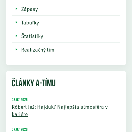
Zápasy
Tabuľky
Štatistiky
Realizačný tím
ČLÁNKY A-TÍMU
08.07.2026
Róbert Jež: Hajduk? Najlepšia atmosféra v
kariére
07.07.2026