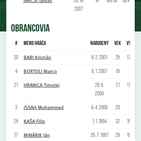
TARCSI Tamás
26. 10.
18
189
68
cm
kg
2007
OBRANCOVIA
#
Meno hráča
Narodený
Vek
Výška
BARI Kristián
20
6. 2. 2001
25
173
cm
BORTOLI Marco
4
5. 1. 2007
19
HRANICA Timotej
21
28. 5.
21
175
cm
2005
ISSAH Mohammed
3
6. 4. 2006
20
KAŠA Filip
25
1. 1. 1994
32
190
cm
MINÁRIK Ján
17
25. 7. 1997
29
192
cm