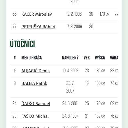
2005
KÁČER Miroslav
66
2. 2. 1996
30
170
77
cm
kg
PETRUŠKA Róbert
77
7. 8. 2006
20
ÚTOČNÍCI
#
Meno hráča
Narodený
Vek
Výška
Váha
ALIJAGIĆ Denis
19
10. 4. 2003
23
186
82
cm
kg
BALEJA Patrik
9
23. 7.
19
180
74
cm
kg
2007
ĎATKO Samuel
24
24. 6. 2001
25
176
69
cm
kg
FAŠKO Michal
23
24. 8. 1994
31
182
76
cm
kg