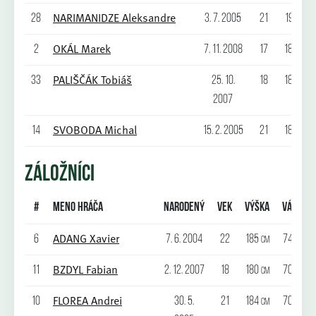
NARIMANIDZE Aleksandre
28
3. 7. 2005
21
191
cm
OKÁL Marek
2
7. 11. 2008
17
182
cm
PALIŠČÁK Tobiáš
33
25. 10.
18
184
cm
2007
SVOBODA Michal
14
15. 2. 2005
21
188
cm
ZÁLOŽNÍCI
#
Meno hráča
Narodený
Vek
Výška
Váha
ADANG Xavier
6
7. 6. 2004
22
185
74
cm
kg
BZDYL Fabian
11
2. 12. 2007
18
180
70
cm
kg
FLOREA Andrei
10
30. 5.
21
184
70
cm
kg