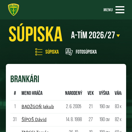
MENU
Súpiska
Súpiska
Fotosúpiska
BRANKÁRI
#
Meno hráča
Narodený
Vek
Výška
Váha
BADŽGOŇ Jakub
1
2. 6. 2005
21
190
83
cm
kg
ŠÍPOŠ Dávid
31
14. 8. 1998
27
190
82
cm
kg