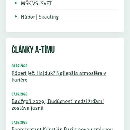
MŠK VS. SVET
Nábor | Skauting
ČLÁNKY A-TÍMU
08.07.2026
Róbert Jež: Hajduk? Najlepšia atmosféra v
kariére
07.07.2026
Badžgoň 2029 | Budúcnosť medzi žrďami
zostáva jasná
07.07.2026
Reprezentant Krisztián Bari s novou zmluvou