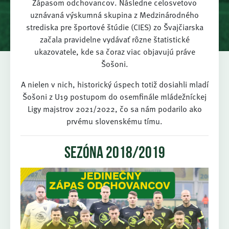
Zápasom odchovancov. Následne celosvetovo
uznávaná výskumná skupina z Medzinárodného
strediska pre športové štúdie (CIES) zo Švajčiarska
začala pravidelne vydávať rôzne štatistické
ukazovatele, kde sa čoraz viac objavujú práve
Šošoni.
A nielen v nich, historický úspech totiž dosiahli mladí
Šošoni z U19 postupom do osemfinále mládežníckej
Ligy majstrov 2021/2022, čo sa nám podarilo ako
prvému slovenskému tímu.
sezóna 2018/2019