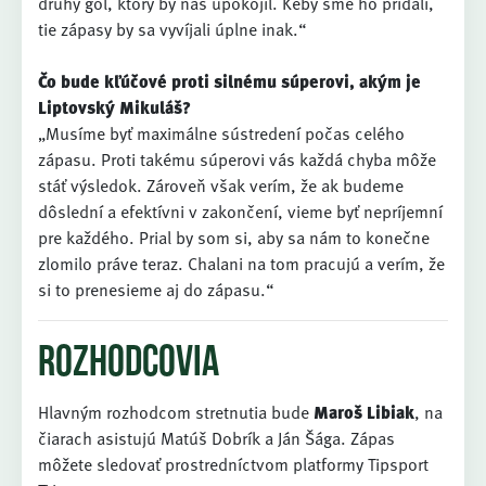
druhý gól, ktorý by nás upokojil. Keby sme ho pridali,
tie zápasy by sa vyvíjali úplne inak.“
Čo bude kľúčové proti silnému súperovi, akým je
Liptovský Mikuláš?
„Musíme byť maximálne sústredení počas celého
zápasu. Proti takému súperovi vás každá chyba môže
stáť výsledok. Zároveň však verím, že ak budeme
dôslední a efektívni v zakončení, vieme byť nepríjemní
pre každého. Prial by som si, aby sa nám to konečne
zlomilo práve teraz. Chalani na tom pracujú a verím, že
si to prenesieme aj do zápasu.“
Rozhodcovia
Hlavným rozhodcom stretnutia bude
Maroš Libiak
, na
čiarach asistujú Matúš Dobrík a Ján Šága. Zápas
môžete sledovať prostredníctvom platformy Tipsport