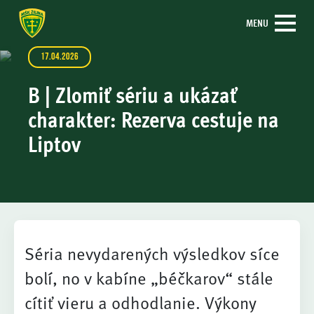
MENU
17.04.2026
B | Zlomiť sériu a ukázať
charakter: Rezerva cestuje na
Liptov
Séria nevydarených výsledkov síce
bolí, no v kabíne „béčkarov“ stále
cítiť vieru a odhodlanie. Výkony