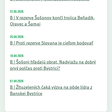
22.05.2026
B | V rezerve Šošonov končí trojica Beňadik,
Oravec a Šamaj
25.04.2026
B | Proti rezerve Slovana je cieľom bodovať
10.04.2026
B | Šošoni hľadajú obrat. Nadviažu na dobrý
prvý polčas proti Bystrici?
01.04.2026
B | Žltozelených čaká výzva na pôde lídra z
Banskej Bystrice