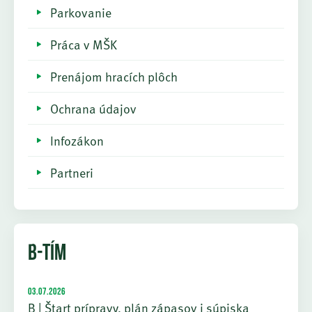
Parkovanie
Práca v MŠK
Prenájom hracích plôch
Ochrana údajov
Infozákon
Partneri
B-TÍM
03.07.2026
B | Štart prípravy, plán zápasov i súpiska