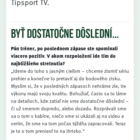
Tipsport TV.
Byť dostatočne dôslední...
Pán tréner, po poslednom zápase ste spomínali
viacero pozitív. V akom rozpoložení ide tím do
najbližšieho stretnutia?
„Ideme do toho s jasným cieľom – chceme zlomiť sériu
prehier a konečne to pretaviť aj do bodového zisku.
Myslím si, že v posledných zápasoch nehráme zle, tie
výkony majú svoju kvalitu. Bohužiaľ, často sa to láme
na detailoch, kde zatiaľ nie sme dostatočne dôslední –
či už smerom dopredu, alebo dozadu. Rozprávali sme
sa o tom v kabíne, niečo sme si ukázali aj na videu a
verím, že sme na tom počas týždňa zapracovali. Teraz
je to o tom preniesť to na ihrisko.“