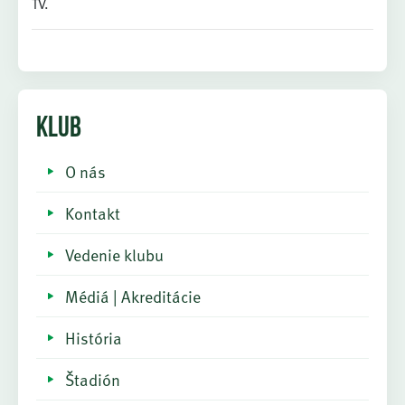
TV.
KLUB
O nás
Kontakt
Vedenie klubu
Médiá | Akreditácie
História
Štadión