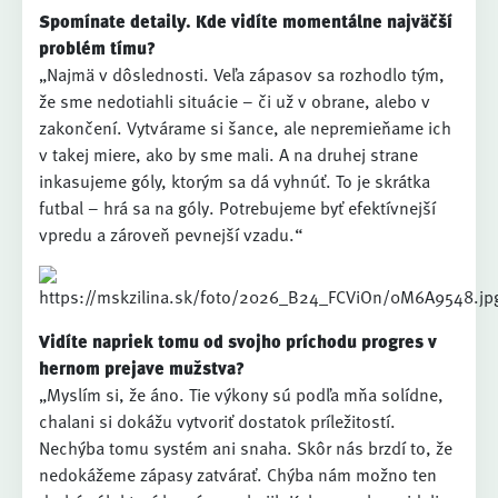
Spomínate detaily. Kde vidíte momentálne najväčší
problém tímu?
„Najmä v dôslednosti. Veľa zápasov sa rozhodlo tým,
že sme nedotiahli situácie – či už v obrane, alebo v
zakončení. Vytvárame si šance, ale nepremieňame ich
v takej miere, ako by sme mali. A na druhej strane
inkasujeme góly, ktorým sa dá vyhnúť. To je skrátka
futbal – hrá sa na góly. Potrebujeme byť efektívnejší
vpredu a zároveň pevnejší vzadu.“
Vidíte napriek tomu od svojho príchodu progres v
hernom prejave mužstva?
„Myslím si, že áno. Tie výkony sú podľa mňa solídne,
chalani si dokážu vytvoriť dostatok príležitostí.
Nechýba tomu systém ani snaha. Skôr nás brzdí to, že
nedokážeme zápasy zatvárať. Chýba nám možno ten