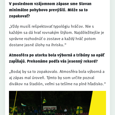
V poslednom vzájomnom zápase sme Slovan
minimálne pohybovo prevýšili. Môže sa to
zopakovať?
„Vždy musíš rešpektovať typológiu hráčov. Nie s
každým sa dá hrať rovnakým štýlom. Najdôležitejšie je
správne rozhodnúť o zostave a každý hráč potom
dostane jasné úlohy na ihrisku.“
Atmosféra po utorku bola výborná a tribúny sa opäť
zapĺňajú. Prekonáme podľa vás jesenný rekord?
„Bodaj by sa to zopakovalo. Atmosféra bola výborná a
aj zápas mal úroveň. Týmto by som určite pozval
divákov na štadión, veľmi sa tešíme na plné hľadisko.“