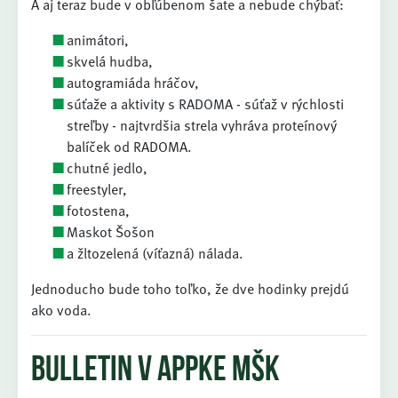
A aj teraz bude v obľúbenom šate a nebude chýbať:
animátori,
skvelá hudba,
autogramiáda hráčov,
súťaže a aktivity s RADOMA - súťaž v rýchlosti
streľby - najtvrdšia strela vyhráva proteínový
balíček od RADOMA.
chutné jedlo,
freestyler,
fotostena,
Maskot Šošon
a žltozelená (víťazná) nálada.
Jednoducho bude toho toľko, že dve hodinky prejdú
ako voda.
Bulletin v Appke MŠK