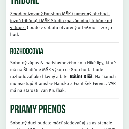
tribúne
Zmodernizovaný Fanshop MŠK (kamenný obchod -
južná tribúna) i MŠK Studio (na západnej tribúne pri
vstupe 1)
bude v sobotu otvorený od 16:00 – 20:30
hod.
Rozhodcovia
Sobotný zápas 6. nadstavbového kola Niké ligy, ktoré
má na Štadióne MŠK výkop o 18:00 hod., bude
rozhodovať ako hlavný arbiter
Bálint Kišš
. Na čiarach
mu asistujú Branislav Hancko a František Ferenc. VAR
má na starosti Ivan Kružliak.
Priamy prenos
Sobotný duel budete môcť sledovať aj za asistencie