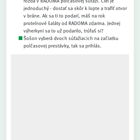
rozdá v RADOMA polčasovej súťaži. Cieľ je
jednoduchý - dostať sa skôr k lopte a trafiť otvor
v bráne. Ak sa ti to podarí, máš na rok
proteínové šaláty od RADOMA zdarma. Jednej
výherkyni sa to už podarilo, trúfaš si?
Šošon vyberá dvoch súťažiacich na začiatku
polčasovej prestávky, tak sa prihlás.