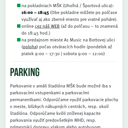
na pokladniach MŠK (Uhoľná / Športová ulica):
16:00 – 18:45
(Obe pokladne môžete po polčase
využívať aj ako zberné miesto pre vratné poháre).
online
cez náš WEB
(až do polčasu – to znamená
do 18:45 hod.)
na predajnom mieste A1 Music na Bottovej ulici
(
poloha
) počas otváracích hodín (pondelok až
piatok 9:00 – 17:30 | sobota 9:00 – 12:00)
Parking
Parkovanie v areáli štadióna MŠK bude možné iba s
parkovacími vstupenkami a parkovacími
permanentkami. Odporúčame využiť parkovacie plochy
v meste, blízkych nákupných centrách, resp. okolí
štadióna. Odporúčame kvôli zníženej kapacite
parkovania využiť predovšetkým MHD, resp.
prímestskú dopravu vlakom alebo autobusom.