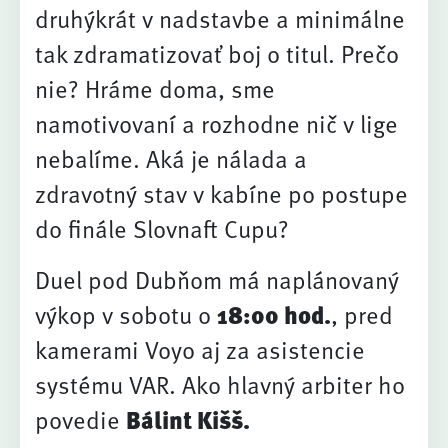
druhýkrát v nadstavbe a minimálne
tak zdramatizovať boj o titul. Prečo
nie? Hráme doma, sme
namotivovaní a rozhodne nič v lige
nebalíme. Aká je nálada a
zdravotný stav v kabíne po postupe
do finále Slovnaft Cupu?
Duel pod Dubňom má naplánovaný
výkop v sobotu o
18:00 hod.
, pred
kamerami Voyo aj za asistencie
systému VAR. Ako hlavný arbiter ho
povedie
Bálint Kišš.