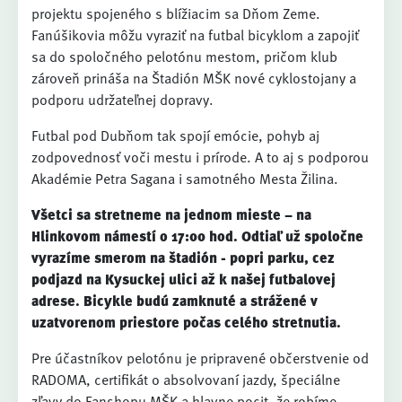
projektu spojeného s blížiacim sa Dňom Zeme.
Fanúšikovia môžu vyraziť na futbal bicyklom a zapojiť
sa do spoločného pelotónu mestom, pričom klub
zároveň prináša na Štadión MŠK nové cyklostojany a
podporu udržateľnej dopravy.
Futbal pod Dubňom tak spojí emócie, pohyb aj
zodpovednosť voči mestu i prírode. A to aj s podporou
Akadémie Petra Sagana i samotného Mesta Žilina.
Všetci sa stretneme na jednom mieste – na
Hlinkovom námestí o 17:00 hod. Odtiaľ už spoločne
vyrazíme smerom na štadión - popri parku, cez
podjazd na Kysuckej ulici až k našej futbalovej
adrese. Bicykle budú zamknuté a strážené v
uzatvorenom priestore počas celého stretnutia.
Pre účastníkov pelotónu je pripravené občerstvenie od
RADOMA, certifikát o absolvovaní jazdy, špeciálne
zľavy do Fanshopu MŠK a hlavne pocit, že robíme