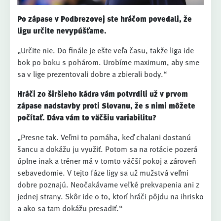
Po zápase v Podbrezovej ste hráčom povedali, že
ligu určite nevypúšťame.
„Určite nie. Do finále je ešte veľa času, takže liga ide
bok po boku s pohárom. Urobíme maximum, aby sme
sa v lige prezentovali dobre a zbierali body.“
Hráči zo širšieho kádra vám potvrdili už v prvom
zápase nadstavby proti Slovanu, že s nimi môžete
počítať. Dáva vám to väčšiu variabilitu?
„Presne tak. Veľmi to pomáha, keď chalani dostanú
šancu a dokážu ju využiť. Potom sa na rotácie pozerá
úplne inak a tréner má v tomto väčší pokoj a zároveň
sebavedomie. V tejto fáze ligy sa už mužstvá veľmi
dobre poznajú. Neočakávame veľké prekvapenia ani z
jednej strany. Skôr ide o to, ktorí hráči pôjdu na ihrisko
a ako sa tam dokážu presadiť.“