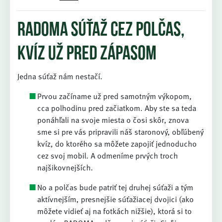
RADOMA súťaž cez polčas,
kvíz už pred zápasom
Jedna súťaž nám nestačí.
Prvou začíname už pred samotným výkopom,
cca polhodinu pred začiatkom. Aby ste sa teda
ponáhľali na svoje miesta o čosi skôr, znova
sme si pre vás pripravili náš staronový, obľúbený
kvíz, do ktorého sa môžete zapojiť jednoducho
cez svoj mobil. A odmeníme prvých troch
najšikovnejších.
No a polčas bude patriť tej druhej súťaži a tým
aktívnejším, presnejšie súťažiacej dvojici (ako
môžete vidieť aj na fotkách nižšie), ktorá si to