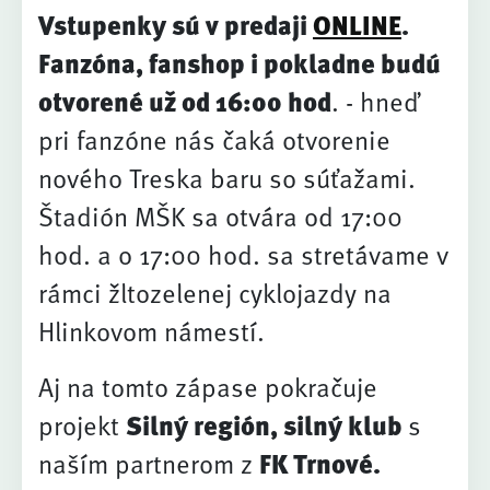
Vstupenky sú v predaji
ONLINE
.
Fanzóna, fanshop i pokladne budú
otvorené už od 16:00 hod
. - hneď
pri fanzóne nás čaká otvorenie
nového Treska baru so súťažami.
Štadión MŠK sa otvára od 17:00
hod. a o 17:00 hod. sa stretávame v
rámci žltozelenej cyklojazdy na
Hlinkovom námestí.
Aj na tomto zápase pokračuje
projekt
Silný región, silný klub
s
naším partnerom z
FK Trnové
.