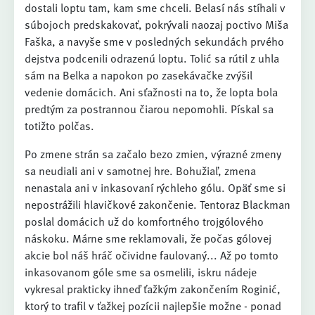
dostali loptu tam, kam sme chceli. Belasí nás stíhali v
súbojoch predskakovať, pokrývali naozaj poctivo Miša
Faška, a navyše sme v posledných sekundách prvého
dejstva podcenili odrazenú loptu. Tolić sa rútil z uhla
sám na Belka a napokon po zasekávačke zvýšil
vedenie domácich. Ani sťažnosti na to, že lopta bola
predtým za postrannou čiarou nepomohli. Pískal sa
totižto polčas.
Po zmene strán sa začalo bezo zmien, výrazné zmeny
sa neudiali ani v samotnej hre. Bohužiaľ, zmena
nenastala ani v inkasovaní rýchleho gólu. Opäť sme si
nepostrážili hlavičkové zakončenie. Tentoraz Blackman
poslal domácich už do komfortného trojgólového
náskoku. Márne sme reklamovali, že počas gólovej
akcie bol náš hráč očividne faulovaný... Až po tomto
inkasovanom góle sme sa osmelili, iskru nádeje
vykresal prakticky ihneď ťažkým zakončením Roginić,
ktorý to trafil v ťažkej pozícii najlepšie možne - ponad