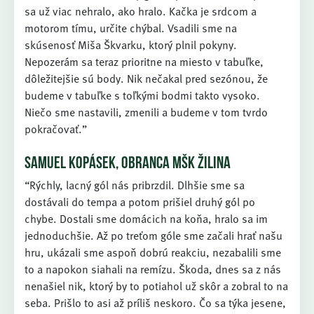
sa už viac nehralo, ako hralo. Kačka je srdcom a
motorom tímu, určite chýbal. Vsadili sme na
skúsenosť Miša Škvarku, ktorý plnil pokyny.
Nepozerám sa teraz prioritne na miesto v tabuľke,
dôležitejšie sú body. Nik nečakal pred sezónou, že
budeme v tabuľke s toľkými bodmi takto vysoko.
Niečo sme nastavili, zmenili a budeme v tom tvrdo
pokračovať.”
SAMUEL KOPÁSEK, OBRANCA MŠK ŽILINA
“Rýchly, lacný gól nás pribrzdil. Dlhšie sme sa
dostávali do tempa a potom prišiel druhý gól po
chybe. Dostali sme domácich na koňa, hralo sa im
jednoduchšie. Až po treťom góle sme začali hrať našu
hru, ukázali sme aspoň dobrú reakciu, nezabalili sme
to a napokon siahali na remízu. Škoda, dnes sa z nás
nenašiel nik, ktorý by to potiahol už skôr a zobral to na
seba. Prišlo to asi až príliš neskoro. Čo sa týka jesene,