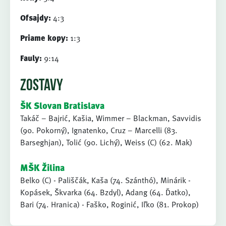
Ofsajdy:
4:3
Priame kopy:
1:3
Fauly:
9:14
ZOSTAVY
ŠK Slovan Bratislava
Takáč – Bajrić, Kašia, Wimmer – Blackman, Savvidis
(90. Pokorný), Ignatenko, Cruz – Marcelli (83.
Barseghjan), Tolić (90. Lichý), Weiss (C) (62. Mak)
MŠK Žilina
Belko (C) - Pališčák, Kaša (74. Szánthó), Minárik -
Kopásek, Škvarka (64. Bzdyl), Adang (64. Ďatko),
Bari (74. Hranica) - Faško, Roginić, Iľko (81. Prokop)