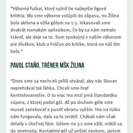
“Výborný futbal, ktorý splnil tie najlepšie ligové
kritéria. My sme výborne vstúpili do zápasu, no Žilina
bola aktívna a ožila gólom na 1:3. Inkasovali sme
dvakrát rovnakým spôsobom, čo by sa nám nemalo
stávať, ale deje sa to. Som spokojný s naším výkonom
pre divákov, klub a hráčov po kritike, ktorá na náš tím
bola.“
PAVOL STAŇO, TRÉNER MŠK ŽILINA
“Dnes sme sa nechceli príliš otvárať, aby nás Slovan
neprehrával tak ľahko. Chceli sme hrať
kontrolovanejšie. O to viac ma mrzí prvá štandardka
súpera, z ktorej padol gól. Až po druhom góle sme
museli zariskovať a pustiť obranu vyššie. Hra na riziko
nám fungovala, dalo sa to zvrátiť. Chýbali nám však
detaily v útočnej fáze. Gólom na 3:1 sme ožili, vrátili sa
do stretnutia. Kontaktný gól už prišiel neskoro, potom