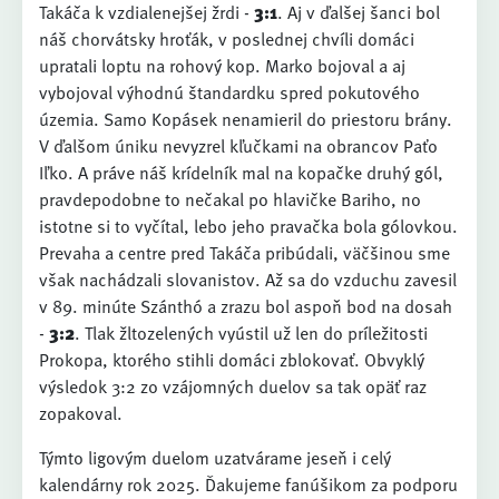
Takáča k vzdialenejšej žrdi -
3:1
. Aj v ďalšej šanci bol
náš chorvátsky hroťák, v poslednej chvíli domáci
upratali loptu na rohový kop. Marko bojoval a aj
vybojoval výhodnú štandardku spred pokutového
územia. Samo Kopásek nenamieril do priestoru brány.
V ďalšom úniku nevyzrel kľučkami na obrancov Paťo
Iľko. A práve náš krídelník mal na kopačke druhý gól,
pravdepodobne to nečakal po hlavičke Bariho, no
istotne si to vyčítal, lebo jeho pravačka bola gólovkou.
Prevaha a centre pred Takáča pribúdali, väčšinou sme
však nachádzali slovanistov. Až sa do vzduchu zavesil
v 89. minúte Szánthó a zrazu bol aspoň bod na dosah
-
3:2
. Tlak žltozelených vyústil už len do príležitosti
Prokopa, ktorého stihli domáci zblokovať. Obvyklý
výsledok 3:2 zo vzájomných duelov sa tak opäť raz
zopakoval.
Týmto ligovým duelom uzatvárame jeseň i celý
kalendárny rok 2025. Ďakujeme fanúšikom za podporu