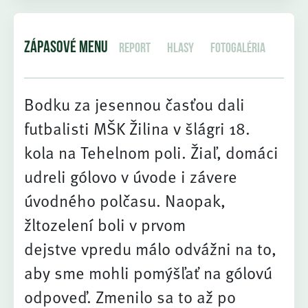
ZÁPASOVÉ MENU
Report
Hlasy
Fotogaléria
Bodku za jesennou časťou dali
futbalisti MŠK Žilina v šlágri 18.
kola na Tehelnom poli. Žiaľ, domáci
udreli gólovo v úvode i závere
úvodného polčasu. Naopak,
žltozelení boli v prvom
dejstve vpredu málo odvážni na to,
aby sme mohli pomýšľať na gólovú
odpoveď. Zmenilo sa to až po