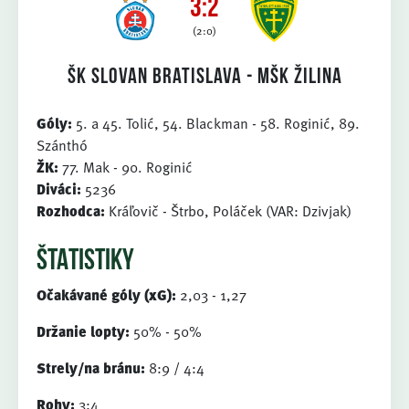
3:2
(2:0)
ŠK Slovan Bratislava - MŠK Žilina
Góly:
5. a 45. Tolić, 54. Blackman - 58. Roginić, 89.
Szánthó
ŽK:
77. Mak - 90. Roginić
Diváci:
5236
Rozhodca:
Kráľovič - Štrbo, Poláček (VAR: Dzivjak)
ŠTATISTIKY
Očakávané góly (xG):
2,03 - 1,27
Držanie lopty:
50% - 50%
Strely/na bránu:
8:9 / 4:4
Rohy:
3:4