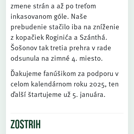
zmene strán a až po treťom
inkasovanom góle. Naše
prebudenie stačilo iba na zníženie
z kopačiek Roginića a Szánthá.
Šošonov tak tretia prehra v rade
odsunula na zimné 4. miesto.
Ďakujeme fanúšikom za podporu v
celom kalendárnom roku 2025, ten
ďalší štartujeme už 5. januára.
Zostrih