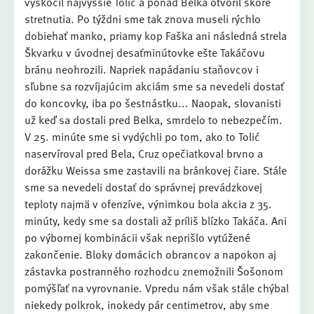
vyskočil najvyššie Tolić a ponad Belka otvoril skóre
stretnutia. Po týždni sme tak znova museli rýchlo
dobiehať manko, priamy kop Faška ani následná strela
Škvarku v úvodnej desaťminútovke ešte Takáčovu
bránu neohrozili. Napriek napádaniu staňovcov i
sľubne sa rozvíjajúcim akciám sme sa nevedeli dostať
do koncovky, iba po šestnástku... Naopak, slovanisti
už keď sa dostali pred Belka, smrdelo to nebezpečím.
V 25. minúte sme si vydýchli po tom, ako to Tolić
naservíroval pred Bela, Cruz opečiatkoval brvno a
dorážku Weissa sme zastavili na bránkovej čiare. Stále
sme sa nevedeli dostať do správnej prevádzkovej
teploty najmä v ofenzíve, výnimkou bola akcia z 35.
minúty, kedy sme sa dostali až príliš blízko Takáča. Ani
po výbornej kombinácii však neprišlo vytúžené
zakončenie. Bloky domácich obrancov a napokon aj
zástavka postranného rozhodcu znemožnili Šošonom
pomýšľať na vyrovnanie. Vpredu nám však stále chýbal
niekedy polkrok, inokedy pár centimetrov, aby sme