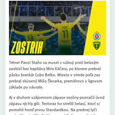
Tréner Pavol Staňo sa musel v súboji proti belasým
zaobísť bez kapitána Mira Káčera, po ktorom prebral
pásku brankár Ľubo Belko. Miesto v strede poľa zas
prebral skúsený Mišo Škvarka, premiérovo v ligovom
základe po návrate.
Aj v druhom vzájomnom zápase sezóny poznačil úvod
zápasu rýchly gól. Tentoraz ho strelili belasí, ktorí si
pomohli hneď prvou štandardkou. Na prednej tyči