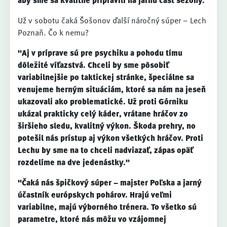
aby sme sa kvalitne pripravili na jarnú časť sezóny."
Už v sobotu čaká Šošonov ďalší náročný súper – Lech
Poznaň. Čo k nemu?
"Aj v príprave sú pre psychiku a pohodu tímu
dôležité víťazstvá. Chceli by sme pôsobiť
variabilnejšie po taktickej stránke, špeciálne sa
venujeme herným situáciám, ktoré sa nám na jeseň
ukazovali ako problematické. Už proti Górniku
ukázal prakticky celý káder, vrátane hráčov zo
širšieho sledu, kvalitný výkon. Škoda prehry, no
potešil nás prístup aj výkon všetkých hráčov. Proti
Lechu by sme na to chceli nadviazať, zápas opäť
rozdelíme na dve jedenástky."
"Čaká nás špičkový súper – majster Poľska a jarný
účastník európskych pohárov. Hrajú veľmi
variabilne, majú výborného trénera. To všetko sú
parametre, ktoré nás môžu vo vzájomnej