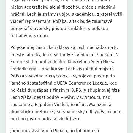
nielen geograficky, ale aj filozofiou práce s mladými
hráčmi. Lech je známy svojou akadémiou, z ktorej vyšli
viacerí reprezentanti Poľska, a tak bude zaujímavé
porovnať slovenský prístup k mládeži s poľskou
futbalovou školou.
Po jesennej časti Ekstraklasy sa Lech nachádza na 8.
mieste tabuľky, len štyri body za vedúcim Plockom. V
Európe si tím pod vedením dánskeho trénera Nielsa
Frederiksena – pod ktorým Lech získal titul majstra
Poľska v sezóne 2024/2025 – vybojoval postup do
jarného šestnásťfinále UEFA Conference League, kde
ho čaká dvojzápas s fínskym KuPS. V skupinovej fáze
Lech získal desať bodov – výhry v Olomouci, nad
Lausanne a Rapidom Viedeň, remízu s Mainzom a
dramatickú prehru 2:3 so španielskym Rayo Vallecano,
hoci po prvom polčase viedol 2:0.
Jadro mužstva tvoria Poliaci, no ťahúňmi sú