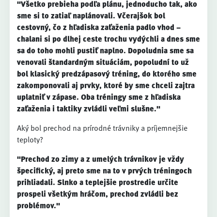
"Všetko prebieha podľa plánu, jednoducho tak, ako
sme si to zatiaľ naplánovali. Včerajšok bol
cestovný, čo z hľadiska zaťaženia padlo vhod –
chalani si po dlhej ceste trochu vydýchli a dnes sme
sa do toho mohli pustiť naplno. Dopoludnia sme sa
venovali štandardným situáciám, popoludní to už
bol klasický predzápasový tréning, do ktorého sme
zakomponovali aj prvky, ktoré by sme chceli zajtra
uplatniť v zápase. Oba tréningy sme z hľadiska
zaťaženia i taktiky zvládli veľmi slušne."
Aký bol prechod na prírodné trávniky a príjemnejšie
teploty?
"Prechod zo zimy a z umelých trávnikov je vždy
špecifický, aj preto sme na to v prvých tréningoch
prihliadali. Slnko a teplejšie prostredie určite
prospeli všetkým hráčom, prechod zvládli bez
problémov."