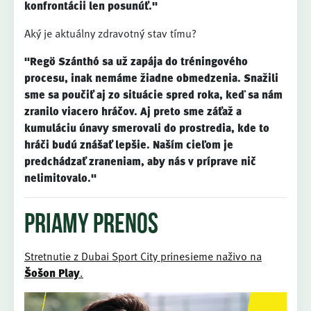
konfrontácii len posunúť."
Aký je aktuálny zdravotný stav tímu?
"Regö Szánthó sa už zapája do tréningového
procesu, inak nemáme žiadne obmedzenia. Snažili
sme sa poučiť aj zo situácie spred roka, keď sa nám
zranilo viacero hráčov. Aj preto sme záťaž a
kumuláciu únavy smerovali do prostredia, kde to
hráči budú znášať lepšie. Naším cieľom je
predchádzať zraneniam, aby nás v príprave nič
nelimitovalo."
Priamy prenos
Stretnutie z Dubai Sport City prinesieme naživo na
Šošon Play
.