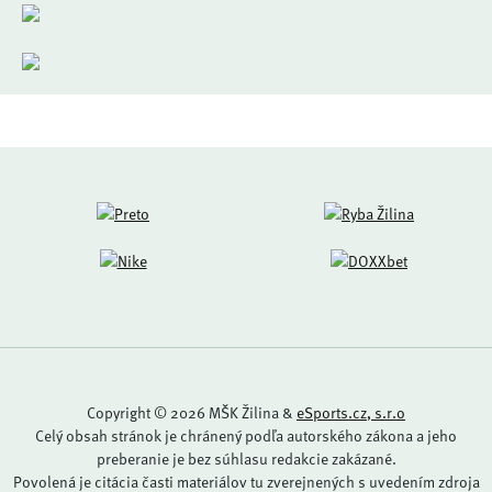
Copyright © 2026 MŠK Žilina &
eSports.cz, s.r.o
Celý obsah stránok je chránený podľa autorského zákona a jeho
preberanie je bez súhlasu redakcie zakázané.
Povolená je citácia časti materiálov tu zverejnených s uvedením zdroja