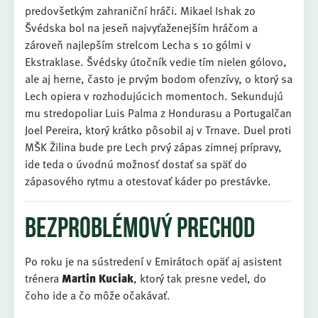
predovšetkým zahraniční hráči. Mikael Ishak zo
Švédska bol na jeseň najvyťaženejším hráčom a
zároveň najlepším strelcom Lecha s 10 gólmi v
Ekstraklase. Švédsky útočník vedie tím nielen gólovo,
ale aj herne, často je prvým bodom ofenzívy, o ktorý sa
Lech opiera v rozhodujúcich momentoch. Sekundujú
mu stredopoliar Luis Palma z Hondurasu a Portugalčan
Joel Pereira, ktorý krátko pôsobil aj v Trnave. Duel proti
MŠK Žilina bude pre Lech prvý zápas zimnej prípravy,
ide teda o úvodnú možnosť dostať sa späť do
zápasového rytmu a otestovať káder po prestávke.
Bezproblémový prechod
Po roku je na sústredení v Emirátoch opäť aj asistent
trénera
Martin Kuciak
, ktorý tak presne vedel, do
čoho ide a čo môže očakávať.