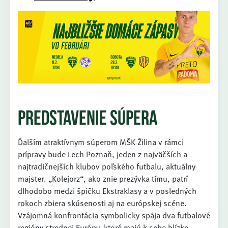
Predstavenie súpera
Ďalším atraktívnym súperom MŠK Žilina v rámci
prípravy bude Lech Poznaň, jeden z najväčších a
najtradičnejších klubov poľského futbalu, aktuálny
majster. „Kolejorz“, ako znie prezývka tímu, patrí
dlhodobo medzi špičku Ekstraklasy a v posledných
rokoch zbiera skúsenosti aj na európskej scéne.
Vzájomná konfrontácia symbolicky spája dva futbalové
regióny strednej Európy, ktoré majú k sebe blízko –