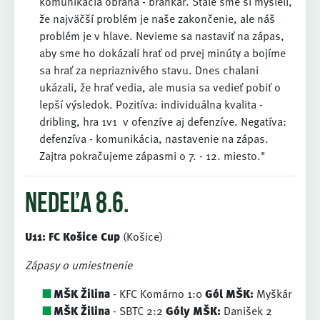
komunikácia obrana - brankár. Stále sme si mysleli,
že najväčší problém je naše zakončenie, ale náš
problém je v hlave. Nevieme sa nastaviť na zápas,
aby sme ho dokázali hrať od prvej minúty a bojíme
sa hrať za nepriaznivého stavu. Dnes chalani
ukázali, že hrať vedia, ale musia sa vedieť pobiť o
lepší výsledok. Pozitíva: individuálna kvalita -
dribling, hra 1v1 v ofenzíve aj defenzíve. Negatíva:
defenzíva - komunikácia, nastavenie na zápas.
Zajtra pokračujeme zápasmi o 7. - 12. miesto."
nedeľa 8.6.
U11: FC Košice Cup
(Košice)
Zápasy o umiestnenie
MŠK Žilina
- KFC Komárno 1:0
Gól MŠK:
Myškár
MŠK Žilina
- SBTC 2:2
Góly MŠK:
Danišek 2