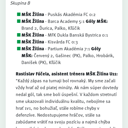
Skupina B
MŠK Žilina
- Puskás Akadémia FC 0:2
MŠK Žilina
- Barca Academy 5:1
Góly MŠK:
Brand 2, Ďurica, Palko, Kľúčik
MŠK Žilina
- MFK Dukla Banská Bystrica 0:1
MŠK Žilina
- Kisvárda FC 0:3
MŠK Žilina
- Partium Akadémia 7:1
Góly
MŠK:
Červený 2, Gašinec (PK), Palko, Hrobárik,
Danišek (PK), Kľúčik
Rastislav Fúčela, asistent trénera MŠK Žilina U11:
"Každý zápas na turnaji bol rovnaký. My sme začali
vždy hrať až od piatej minúty. Ak nám súper dovtedy
nedal gól, tak sme boli úspešní. V každom stretnutí
sme ukazovali individuálnu kvalitu, nebojíme sa
hrať 1v1, no bohužiaľ, stále robíme chyby v
defenzíve. Nedostupujeme hráčov, stále sa
zabúdame vrátiť na svoju pozíciu a najmä chýba