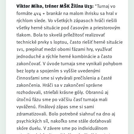
Viktor Miko, tréner MŠK Žilina U13:
"Turnaj vo
formáte 4v4 + brankár na malom ihrisku sa hral v
rýchlom slede. Vo všetkých zápasoch hráči riešili
všetky herné situácie pod časovým a priestorovým
tlakom. Bola to skvelá príležitosť realizovať
technické prvky s loptou, často riešiť herné situácie
1v1, prepínať medzi obomi fázami hry, využívať
jednoduché a rýchle herné kombinácie a často
zakončovať. V úvode turnaja sme vynikali pohybom
bez lopty a spojením s vyššie uvedenými
činnosťami sme si vytvárali prečíslenia a časté
zakončenia. Hráči sa v zakončení správne
rozhodovali, strieľali krásne góly. Obrannú aj
útočnú fázu sme po väčšiu časť turnaja mali
vyváženú. Finálový zápas sme si sami
zdramatizovali. Bolo potrebné siahnuť na dno aj
psychických síl, nakoľko sme stále doťahovali
skóre duelu. V závere sme po individuálnom