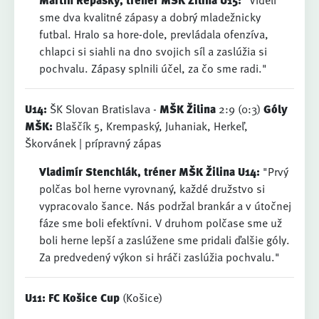
Martin Repaský, tréner MŠK Žilina U15:
"Videli
sme dva kvalitné zápasy a dobrý mladežnicky
futbal. Hralo sa hore-dole, prevládala ofenzíva,
chlapci si siahli na dno svojich síl a zaslúžia si
pochvalu. Zápasy splnili účel, za čo sme radi."
U14:
ŠK Slovan Bratislava -
MŠK Žilina
2:9 (0:3)
Góly
MŠK:
Blaščík 5, Krempaský, Juhaniak, Herkeľ,
Škorvánek | prípravný zápas
Vladimír Stenchlák, tréner MŠK Žilina U14:
"Prvý
polčas bol herne vyrovnaný, každé družstvo si
vypracovalo šance. Nás podržal brankár a v útočnej
fáze sme boli efektívni. V druhom polčase sme už
boli herne lepší a zaslúžene sme pridali ďalšie góly.
Za predvedený výkon si hráči zaslúžia pochvalu."
U11: FC Košice Cup
(Košice)