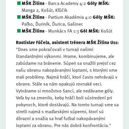
MŠK Žilina
- Barca Academy 4:2
Góly MŠK:
Manga 2, Košút, Kľúčik
MŠK Žilina
- Partium Akadémia 4:0
Góly MŠK:
Paľko, Ďuriník, Ďurica, Gašinec
MŠK Žilina
- Munkács FA 1:3
Gól MŠK:
Košút
Rastislav Fúčela, asistent trénera MŠK Žilina U11:
"Dnes sme pokračovali v turnaji našimi
štandardnými výkonmi. Hrame, kombinujeme, ale
zabúdame na bránenie. Súperi sa snažili prejsť cez
našu obranu nakopávanými loptami, s ktorými sme
mali problémy. Najmä hráči, ktorí často nehrávajú v
obrane. Stále sa nám opakujú rovnaké veci.
Vytvárame si množstvo šancí, ale nedávame góly.
Veľa by sa zmenilo, keby hráči boli sústredení pri
pokynoch, ktoré dostávajú. Na tomto turnaji sme sa
stretli najmä s maďarskými súpermi, ktorí sú
dôrazní a snažia sa hrať futbal nakopávanými
loptami za obranu. Pre nás dobrá konfrontácia."