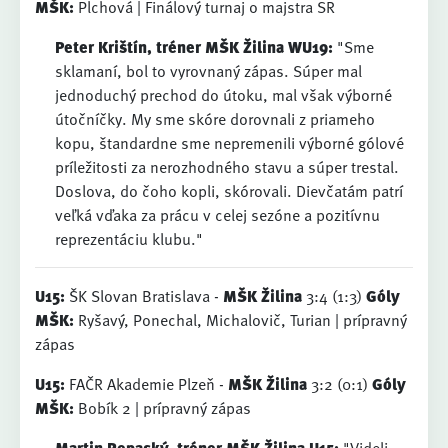
MŠK:
Plchová | Finálový turnaj o majstra SR
Peter Krištín, tréner MŠK Žilina WU19:
"Sme
sklamaní, bol to vyrovnaný zápas. Súper mal
jednoduchý prechod do útoku, mal však výborné
útočníčky. My sme skóre dorovnali z priameho
kopu, štandardne sme nepremenili výborné gólové
príležitosti za nerozhodného stavu a súper trestal.
Doslova, do čoho kopli, skórovali. Dievčatám patrí
veľká vďaka za prácu v celej sezóne a pozitívnu
reprezentáciu klubu."
U15:
ŠK Slovan Bratislava -
MŠK Žilina
3:4 (1:3)
Góly
MŠK:
Ryšavý, Ponechal, Michalovič, Turian | prípravný
zápas
U15:
FAČR Akademie Plzeň -
MŠK Žilina
3:2 (0:1)
Góly
MŠK:
Bobík 2 | prípravný zápas