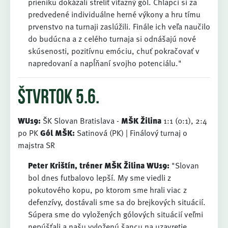
prieniku dokázali streliť víťazný gól. Chlapci si za
predvedené individuálne herné výkony a hru tímu
prvenstvo na turnaji zaslúžili. Finále ich veľa naučilo
do budúcna a z celého turnaja si odnášajú nové
skúsenosti, pozitívnu emóciu, chuť pokračovať v
napredovaní a napĺňaní svojho potenciálu."
štvrtok 5.6.
WU19:
ŠK Slovan Bratislava -
MŠK Žilina
1:1 (0:1), 2:4
po PK
Gól MŠK:
Satinová (PK) | Finálový turnaj o
majstra SR
Peter Krištín, tréner MŠK Žilina WU19:
"Slovan
bol dnes futbalovo lepší. My sme viedli z
pokutového kopu, po ktorom sme hrali viac z
defenzívy, dostávali sme sa do brejkových situácií.
Súpera sme do vyložených gólových situácií veľmi
nepúšťali a našu vyloženú šancu na uzavretie