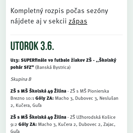
Kompletný rozpis počas sezóny
nájdete aj v sekcii
zápas
utorok 3.6.
U13: SUPERfinále vo futbale žiakov ZŠ - ,,Školský
pohár SFZ”
(Banská Bystrica)
Skupina B
ZŠ s MŠ Školská 49 Žilina
- ZŠ s MŠ Pionierska
Brezno 10:1
Góly ZA:
Macho 3, Dubovec 3, Neslušan
2, Kučera, Guľa
ZŠ s MŠ Školská 49 Žilina
- ZŠ Užhorodská Košice
9:2
Góly ZA:
Macho 3, Kučera 2, Dubovec 2, Zajac,
Guľa