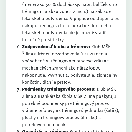
(menej ako 50 % dochádzky, napr. balíček s 10
tréningami a absolvuje 4 z nich.) na základe
lekárskeho potvrdenia. V prípade odstúpenia od
nákupu tréningového balíčka bez dodaného
lekárskeho potvrdenia nie je možné vrátiť
finančné prostriedky.
Zodpovednosť klubu a trénerov:
Klub MŠK
Žilina a tréneri nezodpovedajú za zranenia
spôsobené v tréningovom procese vrátane
mechanických zranení ako náraz lopty,
nakopnutia, vyvrtnutia, podvrtnutia, zlomeniny
končatín, dlaní a prstov.
Podmienky tréningového procesu:
Klub MŠK
Žilina a Brankárska škola MŠK Žilina poskytujú
potrebné podmienky pre tréningový proces
vrátane prípravy na tréningovú jednotku (šatňa),
plochy na tréningový proces (ihrisko) a
potrebných pomôcok.
Organizácia tréningu:
Brankársky tréning sa