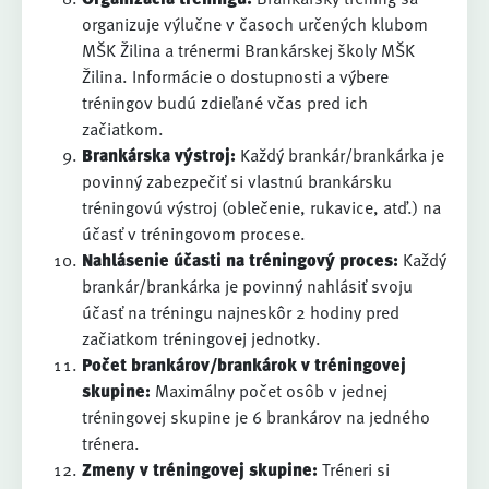
organizuje výlučne v časoch určených klubom
MŠK Žilina a trénermi Brankárskej školy MŠK
Žilina. Informácie o dostupnosti a výbere
tréningov budú zdieľané včas pred ich
začiatkom.
Brankárska výstroj:
Každý brankár/brankárka je
povinný zabezpečiť si vlastnú brankársku
tréningovú výstroj (oblečenie, rukavice, atď.) na
účasť v tréningovom procese.
Nahlásenie účasti na tréningový proces:
Každý
brankár/brankárka je povinný nahlásiť svoju
účasť na tréningu najneskôr 2 hodiny pred
začiatkom tréningovej jednotky.
Počet brankárov/brankárok v tréningovej
skupine:
Maximálny počet osôb v jednej
tréningovej skupine je 6 brankárov na jedného
trénera.
Zmeny v tréningovej skupine:
Tréneri si