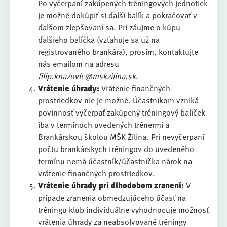
Po vyčerpaní zakúpených tréningových jednotiek
je možné dokúpiť si ďalší balík a pokračovať v
ďalšom zlepšovaní sa. Pri záujme o kúpu
ďalšieho balíčka (vzťahuje sa už na
registrovaného brankára), prosím, kontaktujte
nás emailom na adresu
filip.knazovic@mskzilina.sk
.
Vrátenie úhrady:
Vrátenie finančných
prostriedkov nie je možné. Účastníkom vzniká
povinnosť vyčerpať zakúpený tréningový balíček
iba v termínoch uvedených trénermi a
Brankárskou školou MŠK Žilina. Pri nevyčerpaní
počtu brankárskych tréningov do uvedeného
termínu nemá účastník/účastníčka nárok na
vrátenie finančných prostriedkov.
Vrátenie úhrady pri dlhodobom zranení:
V
prípade zranenia obmedzujúceho účasť na
tréningu klub individuálne vyhodnocuje možnosť
vrátenia úhrady za neabsolvované tréningy