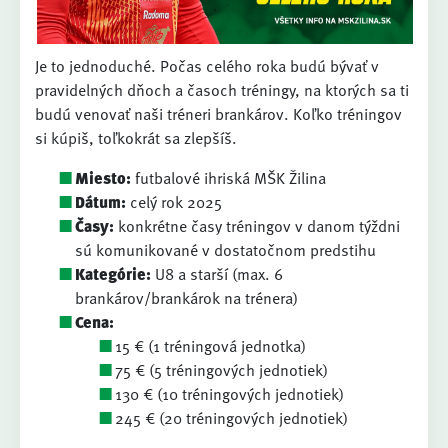
Je to jednoduché. Počas celého roka budú bývať v
pravidelných dňoch a časoch tréningy, na ktorých sa ti
budú venovať naši tréneri brankárov. Koľko tréningov
si kúpiš, toľkokrát sa zlepšíš.
Miesto:
futbalové ihriská MŠK Žilina
Dátum:
celý rok 2025
Časy:
konkrétne časy tréningov v danom týždni
sú komunikované v dostatočnom predstihu
Kategórie:
U8 a starší (max. 6
brankárov/brankárok na trénera)
Cena:
15 € (1 tréningová jednotka)
75 € (5 tréningových jednotiek)
130 € (10 tréningových jednotiek)
245 € (20 tréningových jednotiek)