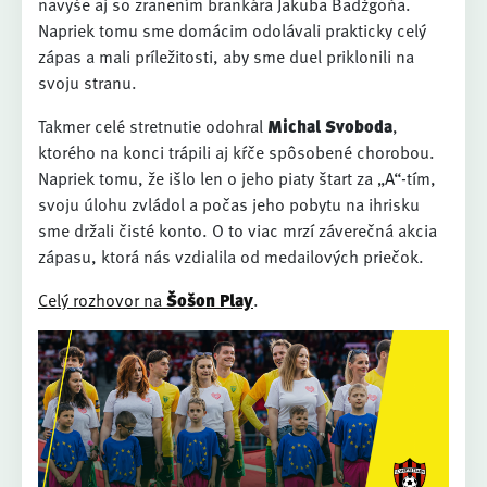
navyše aj so zranením brankára Jakuba Badžgoňa.
Napriek tomu sme domácim odolávali prakticky celý
zápas a mali príležitosti, aby sme duel priklonili na
svoju stranu.
Takmer celé stretnutie odohral
Michal Svoboda
,
ktorého na konci trápili aj kŕče spôsobené chorobou.
Napriek tomu, že išlo len o jeho piaty štart za „A“-tím,
svoju úlohu zvládol a počas jeho pobytu na ihrisku
sme držali čisté konto. O to viac mrzí záverečná akcia
zápasu, ktorá nás vzdialila od medailových priečok.
Celý rozhovor na
Šošon Play
.