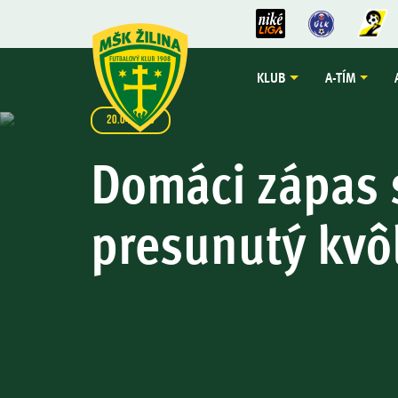
KLUB
A-TÍM
20.04.2026
Domáci zápas 
presunutý kvôl