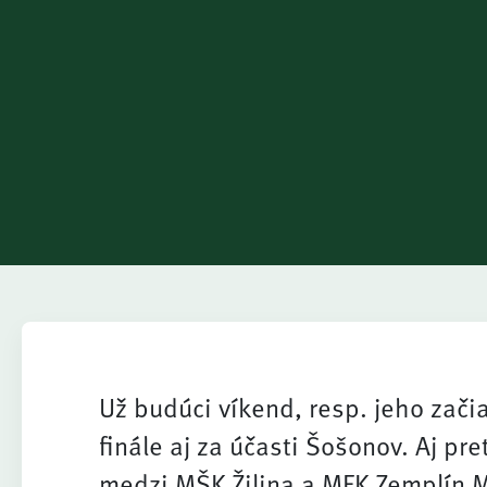
Už budúci víkend, resp. jeho zači
finále aj za účasti Šošonov. Aj pr
medzi MŠK Žilina a MFK Zemplín M