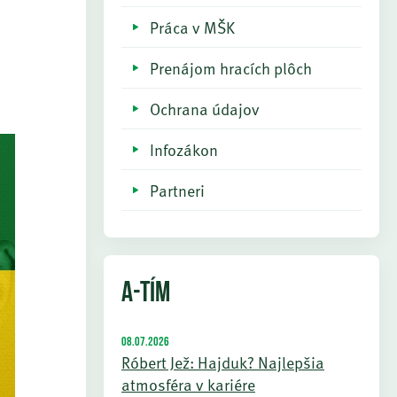
Práca v MŠK
Prenájom hracích plôch
Ochrana údajov
Infozákon
Partneri
A-TÍM
08.07.2026
Róbert Jež: Hajduk? Najlepšia
atmosféra v kariére