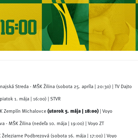
ajská Streda - MŠK Žilina (sobota 25. apríla | 20:30) | TV Dajto
piatok 1. mája | 16:00) | STVR
MFK Zemplín Michalovce
(utorok 5. mája | 18:00)
| Voyo
a - MŠK Žilina (nedeľa 10. mája | 19:00) | Voyo ZT
K Železiarne Podbrezová (sobota 16. mája | 17:00) | Voyo