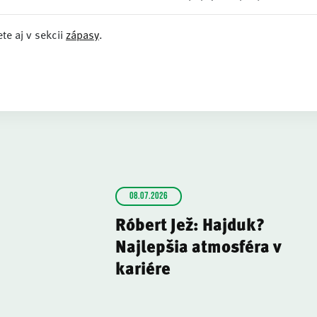
te aj v sekcii
zápasy
.
08.07.2026
Róbert Jež: Hajduk?
Najlepšia atmosféra v
kariére