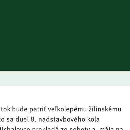
atok bude patriť veľkolepému žilinskému
eto sa duel 8. nadstavbového kola
ichalovce prekladá zo soboty 2. mája na