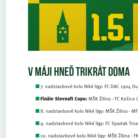
V máji hneď trikrát doma
7. nadstavbové kolo Niké ligy: FC DAC 1904 Dun
Finále Slovnaft Cupu:
MŠK Žilina - FC Košice (
8. nadstavbové kolo Niké ligy: MŠK Žilina - 
9. nadstavbové kolo Niké ligy: FC Spartak Trnav
10. nadstavbové kolo Niké ligy: MŠK Žilina - F