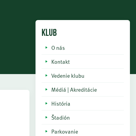
KLUB
O nás
Kontakt
Vedenie klubu
Médiá | Akreditácie
História
Štadión
Parkovanie