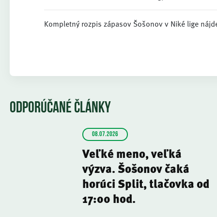
Kompletný rozpis zápasov Šošonov v Niké lige nájde
ODPORÚČANÉ ČLÁNKY
08.07.2026
Veľké meno, veľká
výzva. Šošonov čaká
horúci Split, tlačovka od
17:00 hod.