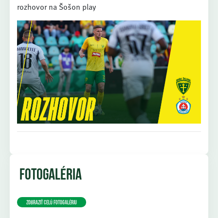
rozhovor na Šošon play
FOTOGALÉRIA
Zobraziť celú fotogalériu