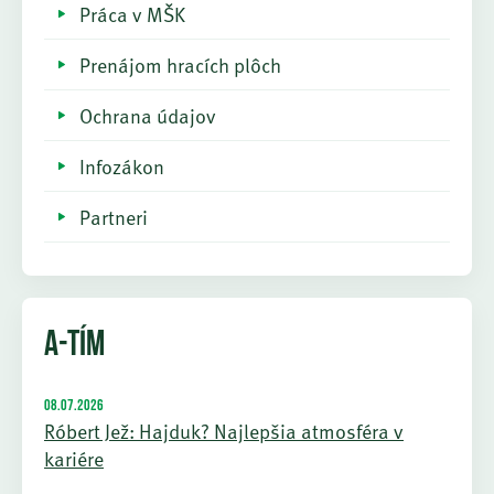
Práca v MŠK
Prenájom hracích plôch
Ochrana údajov
Infozákon
Partneri
A-TÍM
08.07.2026
Róbert Jež: Hajduk? Najlepšia atmosféra v
kariére