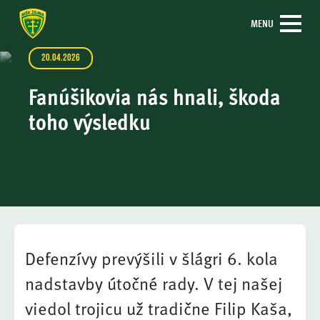
MENU
20.04.2026
Fanúšikovia nás hnali, škoda
toho výsledku
Defenzívy prevýšili v šlágri 6. kola
nadstavby útočné rady. V tej našej
viedol trojicu už tradične Filip Kaša,