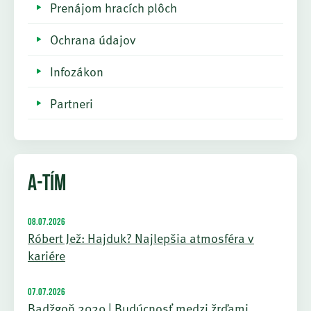
Prenájom hracích plôch
Ochrana údajov
Infozákon
Partneri
A-TÍM
08.07.2026
Róbert Jež: Hajduk? Najlepšia atmosféra v
kariére
07.07.2026
Badžgoň 2029 | Budúcnosť medzi žrďami