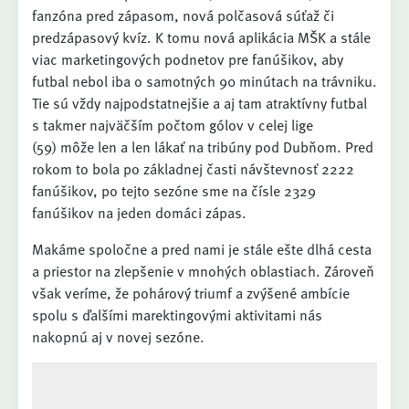
fanzóna pred zápasom, nová polčasová súťaž či
predzápasový kvíz. K tomu nová aplikácia MŠK a stále
viac marketingových podnetov pre fanúšikov, aby
futbal nebol iba o samotných 90 minútach na trávniku.
Tie sú vždy najpodstatnejšie a aj tam atraktívny futbal
s takmer najväčším počtom gólov v celej lige
(59) môže len a len lákať na tribúny pod Dubňom. Pred
rokom to bola po základnej časti návštevnosť 2222
fanúšikov, po tejto sezóne sme na čísle 2329
fanúšikov na jeden domáci zápas.
Makáme spoločne a pred nami je stále ešte dlhá cesta
a priestor na zlepšenie v mnohých oblastiach. Zároveň
však veríme, že pohárový triumf a zvýšené ambície
spolu s ďalšími marektingovými aktivitami nás
nakopnú aj v novej sezóne.