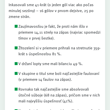
Inkasovali sme 41-krát (o jeden gól viac ako počas
minulej sezóny) – 16 gólov v prvom dejstve, 25 po
zmene strán.
Zaujímavosťou je fakt, že proti nám išlo v
priemere 14,11 strely na zápas (najviac spomedzi
tímov v prvej šestke).
Žltozelení si v priemere prihrali na stretnutie 359-
krát s úspešnosťou 81 %.
V držaní lopty sme mali bilanciu 49 %.
V skupine o titul sme boli najčastejšie faulovaní
(v priemere 14 faulov na zápas).
Rovnako tak najčastejšie sme absolvovali
útočné súboje (68 na zápas), pričom sme v nich
mali najvyššiu úspešnosť (41%).