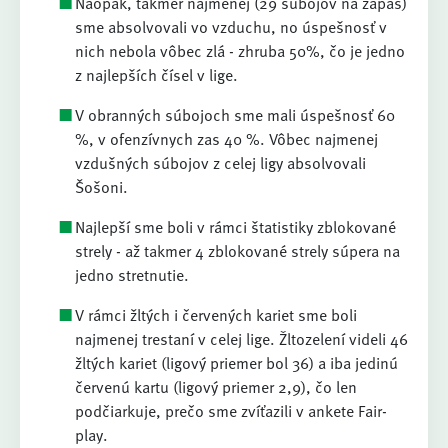
Naopak, takmer najmenej (29 súbojov na zápas)
sme absolvovali vo vzduchu, no úspešnosť v
nich nebola vôbec zlá - zhruba 50%, čo je jedno
z najlepších čísel v lige.
V obranných súbojoch sme mali úspešnosť 60
%, v ofenzívnych zas 40 %. Vôbec najmenej
vzdušných súbojov z celej ligy absolvovali
Šošoni.
Najlepší sme boli v rámci štatistiky zblokované
strely - až takmer 4 zblokované strely súpera na
jedno stretnutie.
V rámci žltých i červených kariet sme boli
najmenej trestaní v celej lige. Žltozelení videli 46
žltých kariet (ligový priemer bol 36) a iba jedinú
červenú kartu (ligový priemer 2,9), čo len
podčiarkuje, prečo sme zvíťazili v ankete Fair-
play.