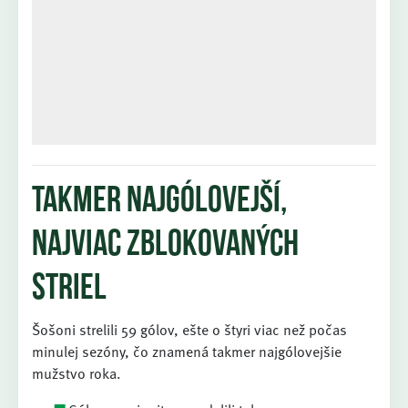
Takmer najgólovejší,
najviac zblokovaných
striel
Šošoni strelili 59 gólov, ešte o štyri viac než počas
minulej sezóny, čo znamená takmer najgólovejšie
mužstvo roka.