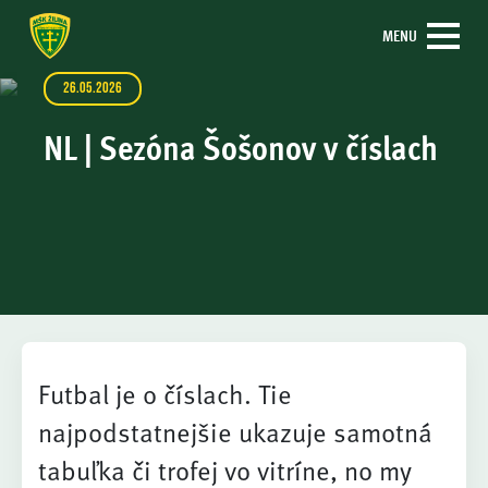
MENU
26.05.2026
NL | Sezóna Šošonov v číslach
Futbal je o číslach. Tie
najpodstatnejšie ukazuje samotná
tabuľka či trofej vo vitríne, no my