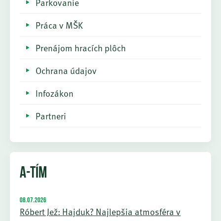
Parkovanie
Práca v MŠK
Prenájom hracích plôch
Ochrana údajov
Infozákon
Partneri
A-TÍM
08.07.2026
Róbert Jež: Hajduk? Najlepšia atmosféra v