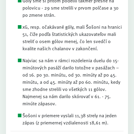
Góly sme si pritom podelili takmer presne na
polovicu - 29 sme strelili v prvom polčase a 30
po zmene strán.
xG, resp. očakávané góly, mali Šošoni na hranici
51, čiže podľa štatistických ukazovateľov mali
streliť o osem gólov menej, čo len svedčí o
kvalite našich chalanov v zakončení.
Najviac sa nám v rámci rozdelenia duelu do 15-
minútových pasáží darilo totožne v pasážach –
od 16. po 30. minútu, od 30. minúty až po 45.
minútu, a od 45. minúty až po 60. minútu, kedy
sme zhodne strelili vo všetkých 11 gólov.
Najmenej sa nám darilo skórovať v 61. - 75.
minúte zápasov.
Šošoni v priemere vyslali 11,38 strely na jeden
zápas (z priemernej vzdialenosti 18,61 m).