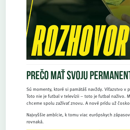
Prečo mať svoju permanen
Sú momenty, ktoré si pamätáš navždy. Víťazstvo v 
Toto nie je futbal v televízii – toto je futbal naživo
chceme spolu zažívať znovu. A nové prídu už čosko
Najvyššie ambície, k tomu viac európskych zápasov
rovnaká.