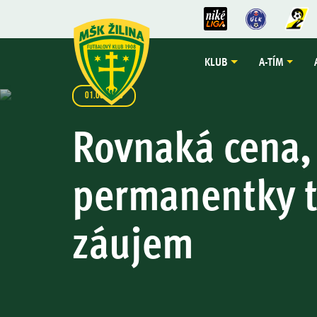
KLUB
A-TÍM
01.06.2026
Rovnaká cena, 
permanentky 
záujem