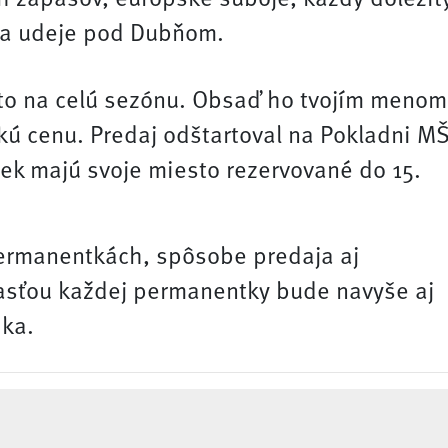
 sa udeje pod Dubňom.
to na celú sezónu. Obsaď ho tvojím menom
kú cenu. Predaj odštartoval na Pokladni M
iek majú svoje miesto rezervované do 15.
permanentkách, spôsobe predaja aj
časťou každej permanentky bude navyše aj
ika.