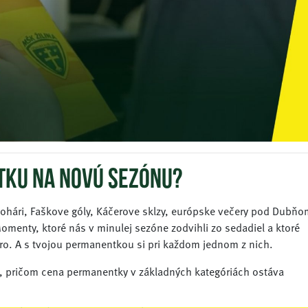
tku na novú sezónu?
pohári, Faškove góly, Káčerove sklzy, európske večery pod Dubňo
. Momenty, ktoré nás v minulej sezóne zodvihli zo sedadiel a ktoré
ro. A s tvojou permanentkou si pri každom jednom z nich.
, pričom cena permanentky v základných kategóriách ostáva