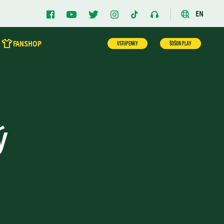
EN
FANSHOP
VSTUPENKY
ŠOŠON PLAY
ý