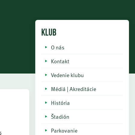
KLUB
O nás
Kontakt
Vedenie klubu
Médiá | Akreditácie
História
Štadión
Parkovanie
ý