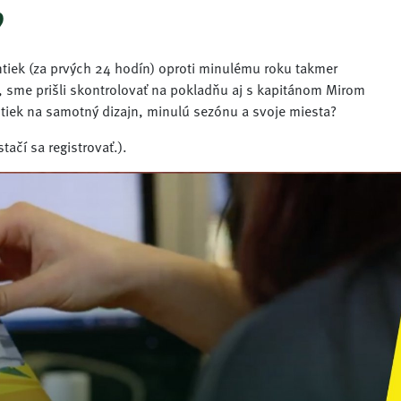
?
tiek (za prvých 24 hodín) oproti minulému roku takmer
, sme prišli skontrolovať na pokladňu aj s kapitánom Mirom
tiek na samotný dizajn, minulú sezónu a svoje miesta?
ačí sa registrovať.).