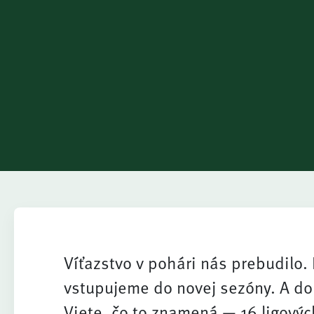
Víťazstvo v pohári nás prebudilo. 
vstupujeme do novej sezóny. A do
Viete, čo to znamená — 16 ligovýc