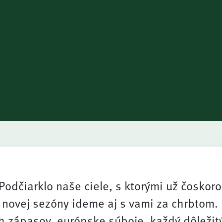
Podčiarklo naše ciele, s ktorými už čoskoro
 novej sezóny ideme aj s vami za chrbtom.
h zápasov, európske súboje, každý dôležit