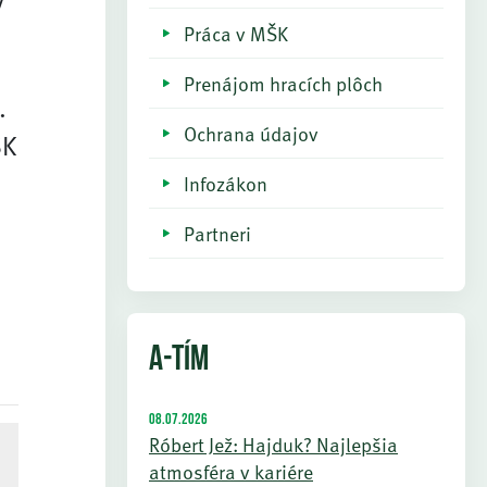
Práca v MŠK
Prenájom hracích plôch
.
Ochrana údajov
ŠK
Infozákon
Partneri
A-TÍM
08.07.2026
Róbert Jež: Hajduk? Najlepšia
atmosféra v kariére