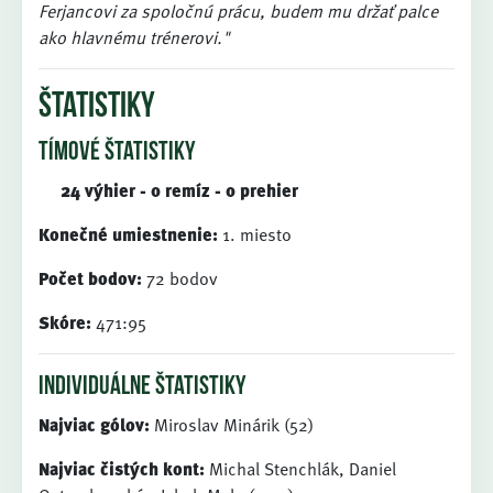
Ferjancovi za spoločnú prácu, budem mu držať palce
ako hlavnému trénerovi."
štatistiky
tímové štatistiky
24 výhier - 0 remíz - 0 prehier
Konečné umiestnenie:
1. miesto
Počet bodov:
72 bodov
Skóre:
471:95
individuálne štatistiky
Najviac gólov:
Miroslav Minárik (52)
Najviac čistých kont:
Michal Stenchlák, Daniel