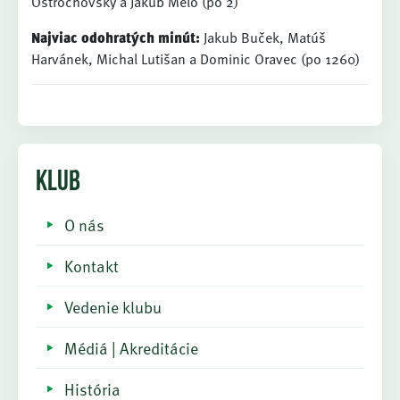
Ostrochovský a Jakub Melo (po 2)
Najviac odohratých minút:
Jakub Buček, Matúš
Harvánek, Michal Lutišan a Dominic Oravec (po 1260)
KLUB
O nás
Kontakt
Vedenie klubu
Médiá | Akreditácie
História