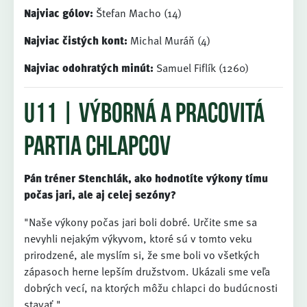
Najviac gólov:
Štefan Macho (14)
Najviac čistých kont:
Michal Muráň (4)
Najviac odohratých minút:
Samuel Fiflík (1260)
U11 | výborná a pracovitá
partia chlapcov
Pán tréner Stenchlák, ako hodnotíte výkony tímu
počas jari, ale aj celej sezóny?
"Naše výkony počas jari boli dobré. Určite sme sa
nevyhli nejakým výkyvom, ktoré sú v tomto veku
prirodzené, ale myslím si, že sme boli vo všetkých
zápasoch herne lepším družstvom. Ukázali sme veľa
dobrých vecí, na ktorých môžu chlapci do budúcnosti
stavať."