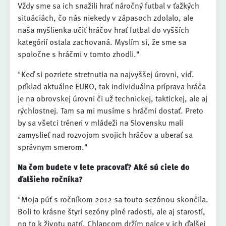
Vždy sme sa ich snažili hrať náročný futbal v ťažkých
situáciách, čo nás niekedy v zápasoch zdolalo, ale
naša myšlienka učiť hráčov hrať futbal do vyšších
kategórií ostala zachovaná. Myslím si, že sme sa
spoločne s hráčmi v tomto zhodli."
"Keď si pozriete stretnutia na najvyššej úrovni, viď.
príklad aktuálne EURO, tak individuálna príprava hráča
je na obrovskej úrovni či už technickej, taktickej, ale aj
rýchlostnej. Tam sa mi musíme s hráčmi dostať. Preto
by sa všetci tréneri v mládeži na Slovensku mali
zamyslieť nad rozvojom svojich hráčov a uberať sa
správnym smerom."
Na čom budete v lete pracovať? Aké sú ciele do
ďalšieho ročníka?
"Moja púť s ročníkom 2012 sa touto sezónou skončila.
Boli to krásne štyri sezóny plné radosti, ale aj starostí,
no to k životu patrí. Chlapcom držím palce v ich ďalšej