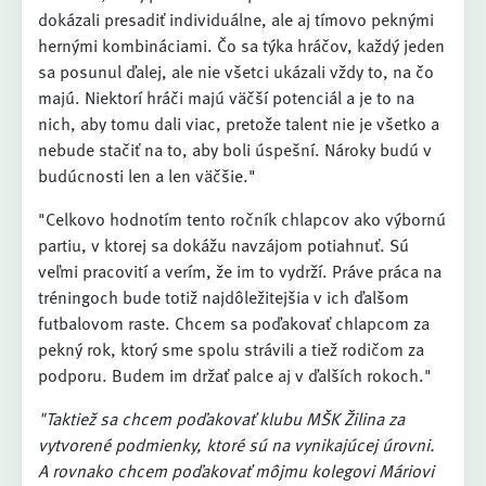
dokázali presadiť individuálne, ale aj tímovo peknými
hernými kombináciami. Čo sa týka hráčov, každý jeden
sa posunul ďalej, ale nie všetci ukázali vždy to, na čo
majú. Niektorí hráči majú väčší potenciál a je to na
nich, aby tomu dali viac, pretože talent nie je všetko a
nebude stačiť na to, aby boli úspešní. Nároky budú v
budúcnosti len a len väčšie."
"Celkovo hodnotím tento ročník chlapcov ako výbornú
partiu, v ktorej sa dokážu navzájom potiahnuť. Sú
veľmi pracovití a verím, že im to vydrží. Práve práca na
tréningoch bude totiž najdôležitejšia v ich ďalšom
futbalovom raste. Chcem sa poďakovať chlapcom za
pekný rok, ktorý sme spolu strávili a tiež rodičom za
podporu. Budem im držať palce aj v ďalších rokoch."
"Taktiež sa chcem poďakovať klubu MŠK Žilina za
vytvorené podmienky, ktoré sú na vynikajúcej úrovni.
A rovnako chcem poďakovať môjmu kolegovi Máriovi