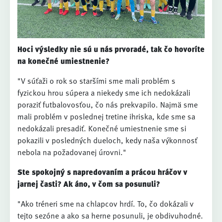
Hoci výsledky nie sú u nás prvoradé, tak čo hovoríte
na konečné umiestnenie?
"V súťaži o rok so staršími sme mali problém s
fyzickou hrou súpera a niekedy sme ich nedokázali
poraziť futbalovosťou, čo nás prekvapilo. Najmä sme
mali problém v poslednej tretine ihriska, kde sme sa
nedokázali presadiť. Konečné umiestnenie sme si
pokazili v posledných dueloch, kedy naša výkonnosť
nebola na požadovanej úrovni."
Ste spokojný s napredovaním a prácou hráčov v
jarnej časti? Ak áno, v čom sa posunuli?
"Ako tréneri sme na chlapcov hrdí. To, čo dokázali v
tejto sezóne a ako sa herne posunuli, je obdivuhodné.