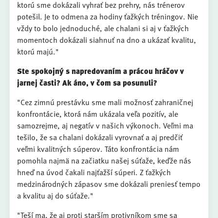
ktorú sme dokázali vyhrať bez prehry, nás trénerov
potešil. Je to odmena za hodiny ťažkých tréningov. Nie
vždy to bolo jednoduché, ale chalani si aj v ťažkých
momentoch dokázali siahnuť na dno a ukázať kvalitu,
ktorú majú."
Ste spokojný s napredovaním a prácou hráčov v
jarnej časti? Ak áno, v čom sa posunuli?
"⁠Cez zimnú prestávku sme mali možnosť zahraničnej
konfrontácie, ktorá nám ukázala veľa pozitív, ale
samozrejme, aj negatív v našich výkonoch. Veľmi ma
tešilo, že sa chalani dokázali vyrovnať a aj predčiť
veľmi kvalitných súperov. Táto konfrontácia nám
pomohla najmä na začiatku našej súťaže, keďže nás
hneď na úvod čakali najťažší súperi. Z ťažkých
medzinárodných zápasov sme dokázali preniesť tempo
a kvalitu aj do súťaže."
"Teší ma, že aj proti starším protivníkom sme sa