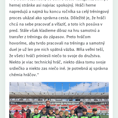
hernej stránke asi najviac spokojný. Hráči herne
napredujú a najmä ku koncu ročníka sa celý tréningový
proces ukázal ako správna cesta. Dôležité je, že hráči
chcú na sebe pracovať a víťaziť, a toto ich posúva v
pred. Stále však kladieme dôraz na hru samotnú a
transfer z tréningu do zápasov. Preto hráčom
hovoríme, aby tvrdo pracovali na tréningu a samotný
duel je už len pre nich spätná väzba. Mňa veľmi teší,
že všetci hráči priniesli niečo to svoje do družstva.
Niekto je viac technický hráč, niekto dáva tomu svoje
srdiečko a niekto zas niečo iné. Je potrebná aj správna
chémia hráčov."