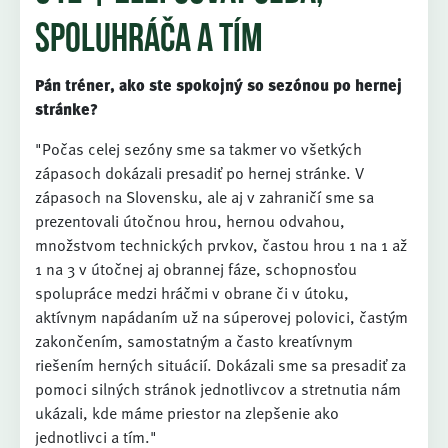
spoluhráča a tím
Pán tréner, ako ste spokojný so sezónou po hernej
stránke?
"Počas celej sezóny sme sa takmer vo všetkých
zápasoch dokázali presadiť po hernej stránke. V
zápasoch na Slovensku, ale aj v zahraničí sme sa
prezentovali útočnou hrou, hernou odvahou,
množstvom technických prvkov, častou hrou 1 na 1 až
1 na 3 v útočnej aj obrannej fáze, schopnosťou
spolupráce medzi hráčmi v obrane či v útoku,
aktívnym napádaním už na súperovej polovici, častým
zakončením, samostatným a často kreatívnym
riešením herných situácií. Dokázali sme sa presadiť za
pomoci silných stránok jednotlivcov a stretnutia nám
ukázali, kde máme priestor na zlepšenie ako
jednotlivci a tím."