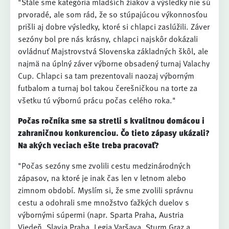
"Stále sme kategória mladších žiakov a výsledky nie sú
prvoradé, ale som rád, že so stúpajúcou výkonnosťou
prišli aj dobre výsledky, ktoré si chlapci zaslúžili. Záver
sezóny bol pre nás krásny, chlapci najskôr dokázali
ovládnuť Majstrovstvá Slovenska základných škôl, ale
najmä na úplný záver výborne obsadený turnaj Valachy
Cup. Chlapci sa tam prezentovali naozaj výborným
futbalom a turnaj bol takou čerešničkou na torte za
všetku tú výbornú prácu počas celého roka."
Počas ročníka sme sa stretli s kvalitnou domácou i
zahraničnou konkurenciou. Čo tieto zápasy ukázali?
Na akých veciach ešte treba pracovať?
"Počas sezóny sme zvolili cestu medzinárodných
zápasov, na ktoré je inak čas len v letnom alebo
zimnom období. Myslím si, že sme zvolili správnu
cestu a odohrali sme množstvo ťažkých duelov s
výbornými súpermi (napr. Sparta Praha, Austria
Viedeň, Slavia Praha, Legia Varšava, Sturm Graz a