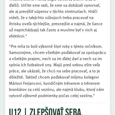
ďalší). Určite sme radi, že sme sa dokázali vyrovnať,
ale aj prevýšiť súperov v týchto stretnutiach. Hráči
videli, že v takýchto súbojoch treba pracovať na
ihrisku oveľa rýchlejšie, presnejšie a najmä, že šance
už neprichádzajú tak často a musíme byť v nich aj
efektívni."
"Pre mňa to boli výborné štyri roky s týmto ročníkom.
Samozrejme, chcem všetkým poďakovať za spoluprácu
a všetkým prajem, nech sa im ďalej darí a nech sa im
splnia ich futbalové sny. Majú pred sebou ešte veľa
práce, ale ukázali, že chcú na sebe pracovať, a to je
dôležité. Taktiež chcem poďakovať môjmu kolegovi
Máriovi Ferjancovi, kondičným trénerom a trénerom
brankárov za celú sezónu, ale najmä klubu, ktorý nám
vytvoril výborné podmienky počas celej sezóny."
U12 | zlepšovať seba,