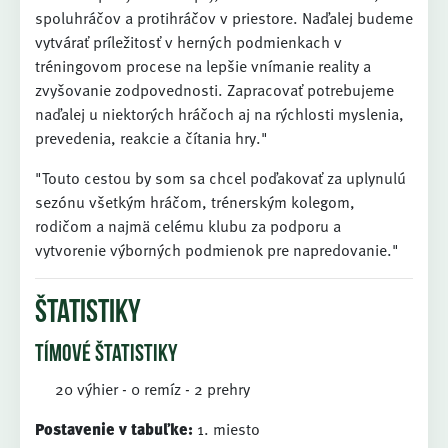
spoluhráčov a protihráčov v priestore. Naďalej budeme
vytvárať príležitosť v herných podmienkach v
tréningovom procese na lepšie vnímanie reality a
zvyšovanie zodpovednosti. Zapracovať potrebujeme
naďalej u niektorých hráčoch aj na rýchlosti myslenia,
prevedenia, reakcie a čítania hry."
"Touto cestou by som sa chcel poďakovať za uplynulú
sezónu všetkým hráčom, trénerským kolegom,
rodičom a najmä celému klubu za podporu a
vytvorenie výborných podmienok pre napredovanie."
štatistiky
tímové štatistiky
20 výhier - 0 remíz - 2 prehry
Postavenie v tabuľke:
1. miesto