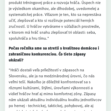
produkt tréningovej práce a rozvoja hráča. Úspech nie
je výsledkom okamihov, ale dlhodobej, uvedomelej a
systematickej práce. Víťazom je ten, kto sa neprestáva
učiť, zlepšovať a kto si rozširuje potenciál herných
zručností. U hráčov vytvárame v súťažiach prostredie,
v ktorom má hráč snahu zlepšovať tri oblasti: seba,
spoluhráča a hru tímu."
Počas ročníka sme sa stretli s kvalitnou domácou i
zahraničnou konkurenciou. Čo tieto zápasy
ukázali?
"Hráči dostali veľa príležitostí v zápasoch na
Slovensku, ale ja na medzinárodnej úrovni, čo nás
veľmi teší. Nakoľko je dôležité konfrontovať sa s
rôznymi kultúrami, štýlmi, úrovňami výkonnosti a
vidieť hráčov hrať aj mimo komfortnej zóny. Zápasy
nám ukázali aktuálnu individuálnu kvalitu jednotlivcov
po hernej - technickej, taktickej, pohybovej, ale aj