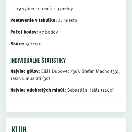
19 výhier - 0 remíz - 3 prehry
Postavenie v tabuľke:
2. miesto
Počet bodov:
57 bodov
Skóre:
501:120
individuálne štatistiky
Najviac gólov:
Eliáš Dubovec (36), Štefan Macho (33),
Yasin Elmusrati (30)
Najviac odohratých minút:
Sebastián Halás (1260)
KLUB