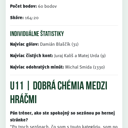
Počet bodov:
60 bodov
Skóre:
164:20
individuálne štatistiky
Najviac gólov:
Damián Blaščík (31)
Najviac čistých kont:
Juraj Kališ a Matej Urda (9)
Najviac odohratých minút:
Michal Smida (1330)
U11 | dobrá chémia medzi
hráčmi
Pán tréner, ako ste spokojný so sezónou po hernej
stránke?
"Po troch sezónach, čo som s touto kategóriu, som po