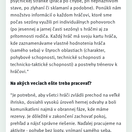
psychickej stránke (práca po chybe, pri nepriaznivom
stave, po zlyhaní či sklamaní a podobne). Ponúkli nám
množstvo informácií o každom hráčovi, ktoré sme
počas sezóny využili pri individuálnych pohovoroch
(po jesennej a jarnej časti sezóny) s hráčmi aj za
prítomnosti rodiča. Každý hráč má svoju kartu hráča,
kde zaznamenávame vlastné hodnotenia hráča
(samého seba) v štyroch oblastiach (charakter,
pohybové schopnosti, technické schopnosti a
technicko-taktické schopnosti) a postrehy trénerov k
hráčovi."
Na akých veciach ešte treba pracovať?
"Je potrebné, aby všetci hráči zvládli prechod na veľké
ihrisko, dosiahli vysokú úroveň hernej odvahy a boli
komunikatívni najmä v obrannej fáze, kde máme
rezervy. Je dôležité v zakončení zachovať pokoj,
prehľad a nájsť správne riešenie. Naďalej pracujeme na
aktivite - pohybe bez lopty, vnímaní samého seba,