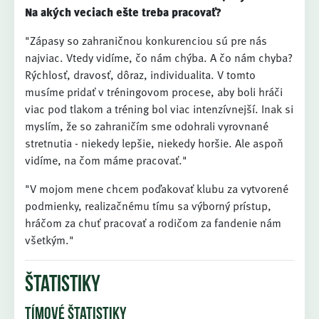
Na akých veciach ešte treba pracovať?
"Zápasy so zahraničnou konkurenciou sú pre nás
najviac. Vtedy vidíme, čo nám chýba. A čo nám chyba?
Rýchlosť, dravosť, dôraz, individualita. V tomto
musíme pridať v tréningovom procese, aby boli hráči
viac pod tlakom a tréning bol viac intenzívnejší. Inak si
myslím, že so zahraničím sme odohrali vyrovnané
stretnutia - niekedy lepšie, niekedy horšie. Ale aspoň
vidíme, na čom máme pracovať."
"V mojom mene chcem poďakovať klubu za vytvorené
podmienky, realizačnému tímu sa výborný prístup,
hráčom za chuť pracovať a rodičom za fandenie nám
všetkým."
štatistiky
tímové štatistiky